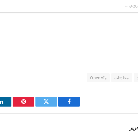
محادثات
وOpenAI
فيسبوك
تويتر
بينتيريست
ل
رير