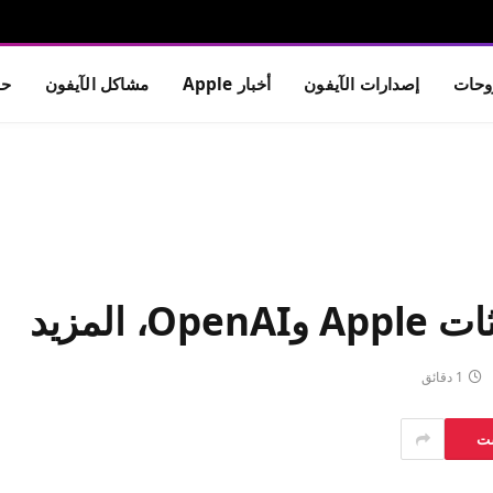
حات
إصدارات الآيفون
أخبار Apple
مشاكل الآيفون
حم
1 دقائق
ست