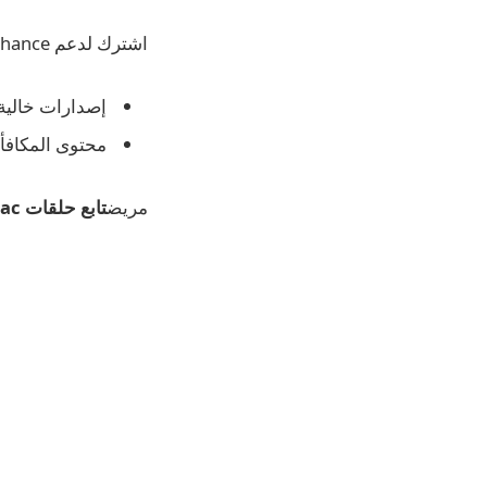
اشترك لدعم Chance مباشرة مع 9to5Mac Daily Plus وافتح:
إصدارات خالية
محتوى المكافأ
مريض
تابع حلقات 9to5Mac اليومية!