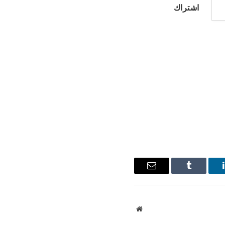
اشتراك
ينكدإن
Tumblr
البريد
الإلكتروني
موقع
الويب