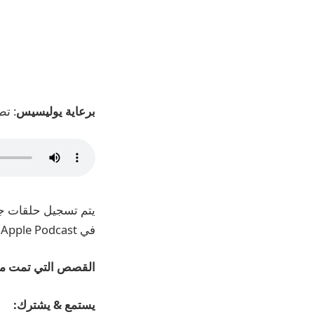
برعاية يوليسيس
: تطبيق ال
في Apple Podcast أو مشغل البودكاست المفضل لديك لضمان تسليم الحلقات الجديدة بمجرد توفرها.
القصص التي تمت منا
يستمع
& يشترك: