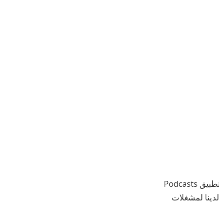
. يتوفر 9to5Mac Daily على iTunes وتطبيق Podcasts
Google P، أو من خلال موجز RSS المخصص لدينا لمشغلات