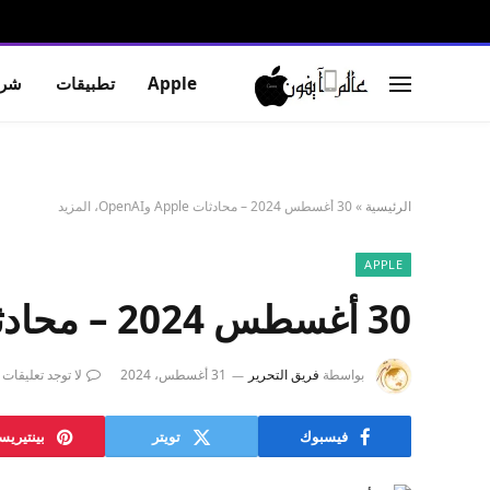
Apple
تطبيقات
شرو
الرئيسية
»
30 أغسطس 2024 – محادثات Apple وOpenAI، المزيد
APPLE
30 أغسطس 2024 – محادثات Apple وOpenAI، المزيد
بواسطة
فريق التحرير
31 أغسطس، 2024
لا توجد تعليقات
فيسبوك
تويتر
بينتيري