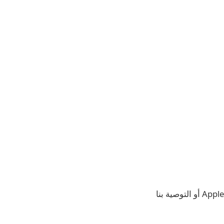
أرسل لنا رسالة على Happyhour@9to5mac.com. يمكنك أيضًا تقييمنا في Apple Podcasts أو التوصية بنا