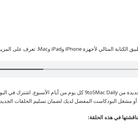
كتابة المثالي لأجهزة iPhone وiPad وMac. تعرف على المزيد وابدأ اليوم مجانًا.
يتم تسجيل حلقات جديدة من 9to5Mac Daily كل يوم من أيام الأسبوع. 
قشتها في هذه الحلقة: