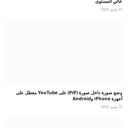
عالي المستوى
25 يوليو، 2026
وضع صورة داخل صورة (PiP) على YouTube معطل على
أجهزة iPhone وAndroid
19 يوليو، 2026