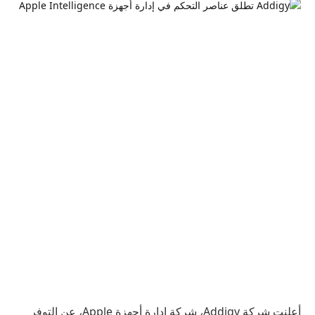
أعلنت شركة Addigy، شركة إدارة أجهزة Apple، عن التوفر