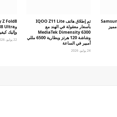
Samsung
تم إطلاق هاتف IQOO Z11 Lite
 Z Fold8
v: أيهما مميز
بأسعار معقولة في الهند مع
MediaTek Dimensity 6300
وإليك كيفية 
وشاشة 120 هرتز وبطارية 6500 مللي
22 يوليو، 2026
أمبير في الساعة
24 يوليو، 2026