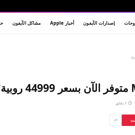
حات
إصدارات الآيفون
أخبار Apple
مشاكل الآيفون
حم
ري
1 دقائق
ست