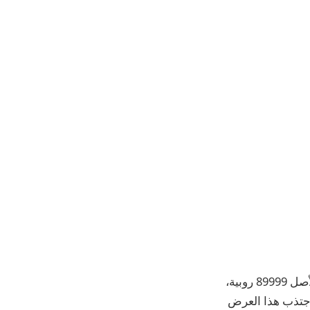
يتوفر هاتف Motorola Razr 40 Ultra الآن بخصم كبير على Amazon. كان سعره في الأصل 89999 روبية،
ة. لقد اجتذب هذا العرض