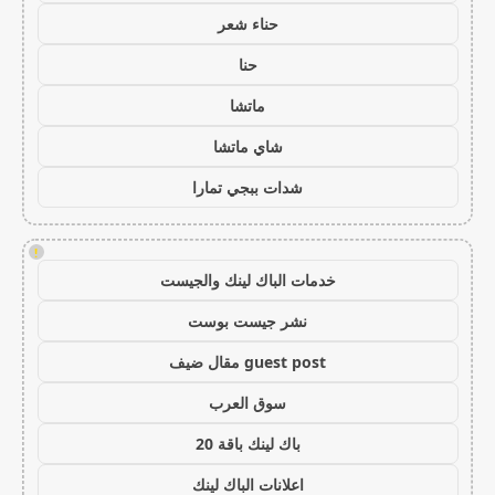
حناء شعر
حنا
ماتشا
شاي ماتشا
شدات ببجي تمارا
!
خدمات الباك لينك والجيست
نشر جيست بوست
guest post مقال ضيف
سوق العرب
باك لينك باقة 20
اعلانات الباك لينك