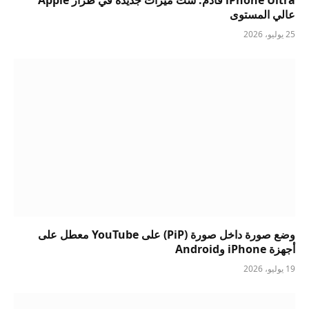
عالي المستوى
25 يوليو، 2026
وضع صورة داخل صورة (PiP) على YouTube معطل على
أجهزة iPhone وAndroid
19 يوليو، 2026