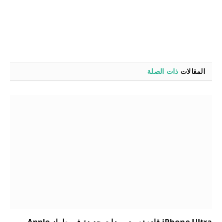
المقالات
ذات الصلة
iPhone Ultra قادم: ست ميزات جديدة في طراز Apple