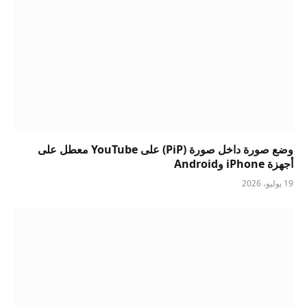
وضع صورة داخل صورة (PiP) على YouTube معطل على
أجهزة iPhone وAndroid
19 يوليو، 2026