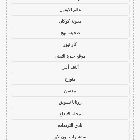
عالم الايفون
مدونة كوكان
صحيفة نهج
كار نيوز
موقع خبرة التقني
أناقة أنثى
متورخ
مدسن
روتانا تسويق
مجلة الابداع
نادي الترددات
استشارات اون لاين