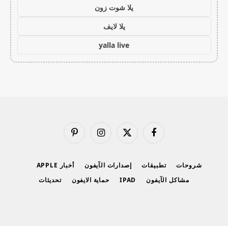
يلا شوت زون
يلا لايف
yalla live
فيسبوك
X
الانستغرام
بينتيريست
(Twitter)
شروحات
تطبيقات
إصدارات الآيفون
أخبار APPLE
مشاكل الآيفون
IPAD
حماية الايفون
تحديثات