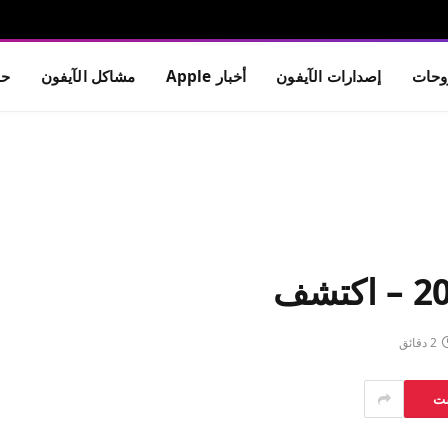
حات
إصدارات الآيفون
أخبار Apple
مشاكل الآيفون
حم
2 دقائق
ست