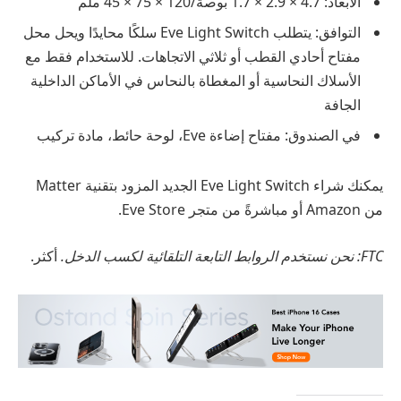
الأبعاد: 4.7 × 2.9 × 1.7 بوصة/120 × 75 × 45 ملم
التوافق: يتطلب Eve Light Switch سلكًا محايدًا ويحل محل
مفتاح أحادي القطب أو ثلاثي الاتجاهات. للاستخدام فقط مع
الأسلاك النحاسية أو المغطاة بالنحاس في الأماكن الداخلية
الجافة
في الصندوق: مفتاح إضاءة Eve، لوحة حائط، مادة تركيب
يمكنك شراء Eve Light Switch الجديد المزود بتقنية Matter
من Amazon أو مباشرةً من متجر Eve Store.
FTC: نحن نستخدم الروابط التابعة التلقائية لكسب الدخل.
أكثر.