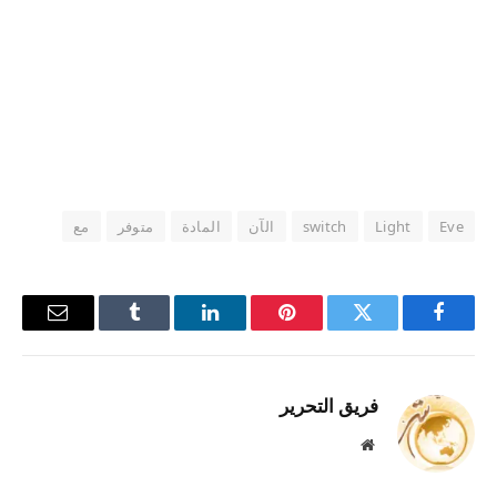
Eve
Light
switch
الآن
المادة
متوفر
مع
فيسبوك
تويتر
بينتيريست
لينكدإن
Tumblr
البريد
الإلكترو
فريق التحرير
موقع
الويب