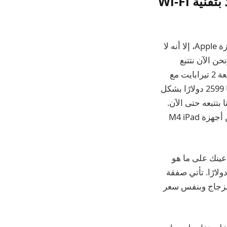
جهاز iPad Pro مقاس 13 بوصة بسعة 2 تيرابايت M4 مزود بتقنية Wi-Fi
على الرغم من أن الكثير من صفقات عيد العمال الرائعة قد جاءت وانتهت الآن على أجهزة Apple، إلا أنه لا
الأقل تكلفة، ونحن الآن نتتبع
صفقة كبيرة على الطراز المتطور. تقدم أمازون جهاز iPad Pro M4 مقاس 13 بوصة بسعة 2 تيرابايت مع
. هذه آلة تبلغ قيمتها 2599 دولارًا بشكل
سب مع أقل سعر قمنا بتتبعه حتى الآن.
صفقة اليوم هي على طراز Space Black وتقدم أكبر خصم نقدي قمنا بتتبعه على أي من أجهزة M4 iPad
وضعت عينك على ما هو
الأرجح أفضل جهاز لوحي تم إصداره على الإطلاق، فقد تتمكن أيضًا من توفير 385 دولارًا. تأتي صفقة
فوق شبكة Wi-Fi فقط بدون ترقية الزجاج وبنفس سعر