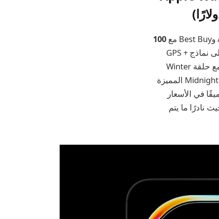
100
في مجال التوفير، تعمل Walmart على الارتقاء بالأمور من خلال صفقات أعمق على نماذج GPS +
Cell التي يبلغ طولها 45 مترًا. ستجد طراز العلبة المصنوع من الألومنيوم باللون الفضي مع حلقة Winter
تشهد انخفاضًا عميقًا في الأسعار
يث نادرًا ما يتم