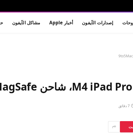
حات
إصدارات الآيفون
أخبار Apple
مشاكل الآيفون
حم
MagSaf، المزيد 9to5Mac
7 دقائق
ست