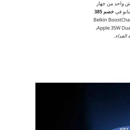
ل. ثم ننتقل إلى وحش واحد من جهاز
خصم 385
ى الملحقات، بما في ذلك Belkin BoostCharge Pro Qi2
15W 3-in-1 MagSafe Wireless Charging Pad، ومحول الطاقة المدمج Apple 35W Dual USB-C Port،
.