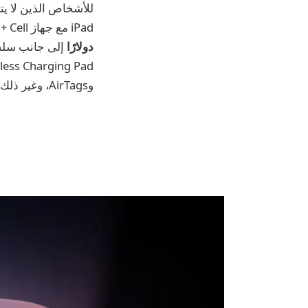
iPad مع جهاز Wi-Fi + Cell الجديد مقاس 13 بوصة وسعة 2 تيرابايت M4 Pro مع زجاج النانو في
دولارًا
وAirTags، وغير ذلك الكثير. توجه أدناه لإلقاء نظرة فاحصة على اليوم