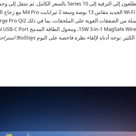
للأشخاص الذين لا يتطلعون إلى الترقية إلى Series 10 بالسعر الكام
إلى جانب سلسلة من الصفقات القوية عل
9to5toys استراحة الغداء