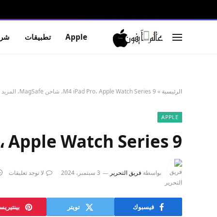
Apple
تطبيقات
شرو
الرئيسية
»
M4 iPad Pro، Apple Watch Series 9، شاحن MagSafe، المزيد 9to5Mac
APPLE
M4 iPad Pro، Apple Watch Series 9، شاحن e
بواسطة
فريق التحرير
3 سبتمبر، 2024
لا توجد تعليقات
فيسبوك
تويتر
بينتيري