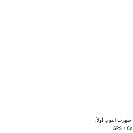
ظهرت اليوم. أولاً،
حد أفضل الأسعار حتى الآن على طرازات Apple Watch Series 9 مقاس 45 مم GPS + Cell