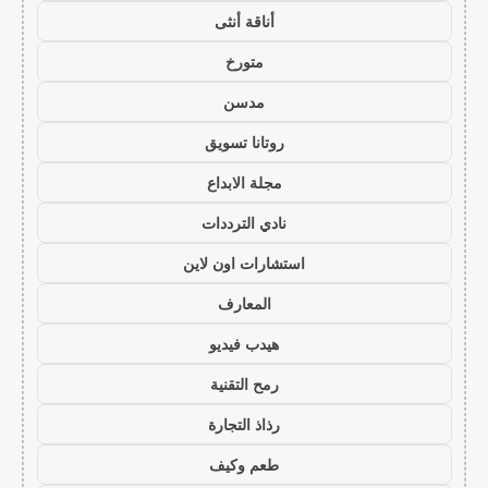
أناقة أنثى
متورخ
مدسن
روتانا تسويق
مجلة الابداع
نادي الترددات
استشارات اون لاين
المعارف
هيدب فيديو
رمح التقنية
رذاذ التجارة
طعم وكيف