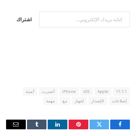
كتابة بريدك الإلكتروني...
اشتراك
17.7.1
Apple
iOS
iPhone
أصدرت
أمنية
إصلاحات
الإصدار
لجهاز
مع
مهمة
فيسبوك
تويتر
بينتيريست
لينكدإن
Tumblr
البريد