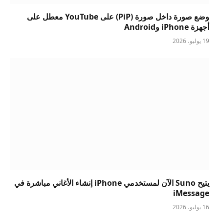
وضع صورة داخل صورة (PiP) على YouTube معطل على
أجهزة iPhone وAndroid
19 يوليو، 2026
يتيح Suno الآن لمستخدمي iPhone إنشاء الأغاني مباشرة في
iMessage
16 يوليو، 2026