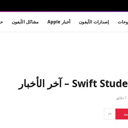
حات
إصدارات الآيفون
أخبار Apple
مشاكل الآيفون
حم
1 دقائق
ست