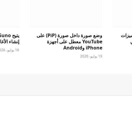
ست ميزات
وضع صورة داخل صورة (PiP) على
الي
YouTube معطل على أجهزة
إنشاء الأغاني
iPhone وAndroid
16 يوليو، 2026
19 يوليو، 2026