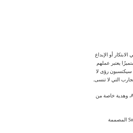
اركاتهم التميز في الابتكار أو الإبداع
ولية. من هذه المجموعة الموقرة، سنقوم بتسمية 50 فائزًا متميزًا يعتبر عملهم
ة أيام مذهلة حيث سيكتسبون رؤى لا
سيحصل جميع الفائزين في التحدي على عضوية لمدة عام في برنامج Apple Developer، وهدية خاصة من
ولمساعدتك على الاستعداد، نطلق موارد برمجة جديدة، بما في ذلك Swift Coding Clubs المصممة