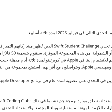
تالي في فبراير 2025 لمدة ثلاثة أسابيع.
سنختار 350 فائزًا في تحدي Swift Student Challenge الذين تُظهر مش
أو التأثير الاجتماعي أو الشم
استثنائيًا حقًا وندعوهم للانضمام إلينا في Apple في كوبرتينو لمدة ثلاث
 بمجموعة من التجارب التي لا تنسى.
ات اللازمة للمهنة المستقبلية، وبناء المجتمع، والاستعداد للتحدي.