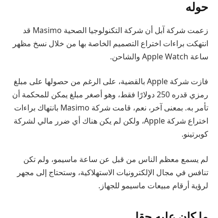
حوله
زعمت شركة آبل أن شركة التكنولوجيا الصحية Masimo قد
انتهكت براءات اختراع التصميم الخاصة بها من خلال نسخ مظهر
ساعة Apple Watch والشاحن.
فازت شركة Apple بالقضية، على الرغم من حصولها على مبلغ
رمزي قدره 250 دولارًا فقط، وهو أصغر مبلغ يمكن للمحكمة أن
تأمر به. بمعنى آخر، نعم، قامت شركة Masimo بانتهاك براءات
اختراع شركة Apple، ولكن لم يكن هناك أي ضرر مالي لشركة
كوبرتينو.
لم يسمع معظم الناس من قبل عن ساعة ماسيمو، ولم تكن
تنافس في مجال الإلكترونيات الاستهلاكية، وستحتاج إلى مجهر
لرؤية أرقام مبيعات ماسيمو للجهاز.
ما كان عليه حقا