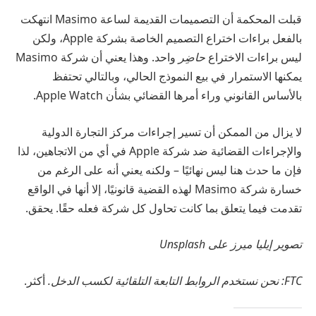
قبلت المحكمة أن التصميمات القديمة لساعة Masimo انتهكت
بالفعل براءات اختراع التصميم الخاصة بشركة Apple، ولكن
ليس براءات الاختراع
حاضِر
واحد. وهذا يعني أن شركة Masimo
يمكنها الاستمرار في بيع النموذج الحالي، وبالتالي تحتفظ
بالأساس القانوني وراء أمرها القضائي بشأن Apple Watch.
لا يزال من الممكن أن تسير إجراءات مركز التجارة الدولية
والإجراءات القضائية ضد شركة Apple في أي من الاتجاهين، لذا
فإن ما حدث هنا ليس نهائيًا – ولكنه يعني أنه على الرغم من
خسارة شركة Masimo لهذه القضية قانونيًا، إلا أنها في الواقع
تقدمت فيما يتعلق بما كانت تحاول كل شركة فعله حقًا. يحقق.
تصوير إيليا ميرز على Unsplash
FTC: نحن نستخدم الروابط التابعة التلقائية لكسب الدخل.
أكثر.