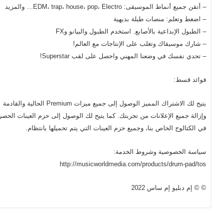
– أتقن جميع أنماط الموسيقى: EDM، trap، house، pop، Electro… والمزيد
– اضغط وتعلم: منصات طبلة بديهية
– الطبول الإبداعية بالأصابع. استخدم الطبول والبيانو وFX
– شارك موسيقاك وتغلب على الإنتاجات مع العالم!
– تحدي نفسك في وضعنا المهني واحصل على لقب Superstar!
فوائد قسط:
يتيح لك الاشتراك المميز الوصول إلى جميع ميزات Premium الحالية والقادمة
وإزالة جميع الإعلانات من تجربتك. كما يتيح لك الوصول إلى حزم العينات الحصر
في الكتالوج الخاص بنا، وجميع حزم العينات التي يتم تحميلها بانتظام.
سياسة الخصوصية وشروط الخدمة:
http://musicworldmedia.com/products/drum-pad/tos
© © إم دبليو إم ساس 2022