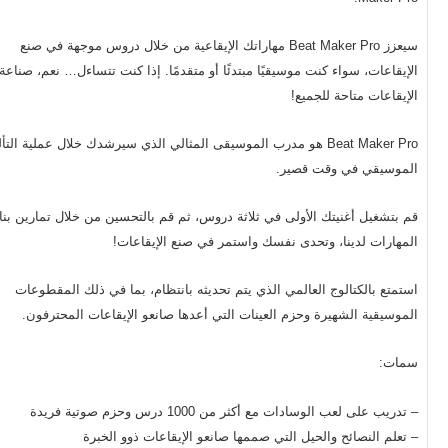
سيعزز Beat Maker Pro مهاراتك الإيقاعية من خلال دروس موجهة في صنع
الإيقاعات، سواء كنت موسيقيًا مبتدئًا أو متقدمًا. إذا كنت تتساءل… نعم، صناعة
الإيقاعات متاحة للجميع!
Beat Maker Pro هو مدرب الموسيقى المثالي الذي سيرشدك خلال عملية التأ
الموسيقي في وقت قصير.
قم بتشغيل أغنيتك الأولى في ثلاثة دروس، ثم قم بالتحسين من خلال تمارين بنا
المهارات لدينا، وتحدى نفسك واستمر في صنع الإيقاعات!
استمتع بالكتالوج العالمي الذي يتم تحديثه بانتظام، بما في ذلك المقطوعات
الموسيقية الشهيرة وحزم العينات التي أعدها صانعو الإيقاعات المحترفون.
سمات:
– تدريب على لعب الوسادات مع أكثر من 1000 درس وحزم صوتية فريدة
– تعلم النصائح والحيل التي صممها صانعو الإيقاعات ذوو الخبرة