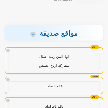
مواقع صديقة
+
!
اول اثنين ريادة اعمال
مشاركة ارباح ادسنس
!
عالم الشباب
!
باقة باك لينك