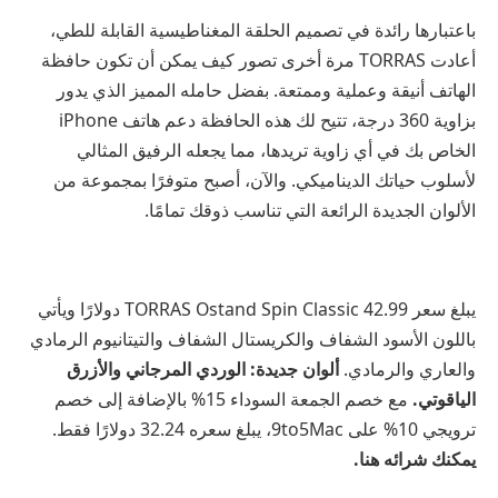
باعتبارها رائدة في تصميم الحلقة المغناطيسية القابلة للطي،
أعادت TORRAS مرة أخرى تصور كيف يمكن أن تكون حافظة
الهاتف أنيقة وعملية وممتعة. بفضل حامله المميز الذي يدور
بزاوية 360 درجة، تتيح لك هذه الحافظة دعم هاتف iPhone
الخاص بك في أي زاوية تريدها، مما يجعله الرفيق المثالي
لأسلوب حياتك الديناميكي. والآن، أصبح متوفرًا بمجموعة من
الألوان الجديدة الرائعة التي تناسب ذوقك تمامًا.
يبلغ سعر TORRAS Ostand Spin Classic 42.99 دولارًا ويأتي
باللون الأسود الشفاف والكريستال الشفاف والتيتانيوم الرمادي
والعاري والرمادي.
ألوان جديدة: الوردي المرجاني والأزرق
الياقوتي.
مع خصم الجمعة السوداء 15% بالإضافة إلى خصم
ترويجي 10% على 9to5Mac، يبلغ سعره 32.24 دولارًا فقط.
يمكنك شرائه هنا.