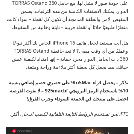
على جودة صور لا مثيل لها. مع حامل TORRAS Ostand 360
الدوار، يمكنك الاستفادة الكاملة من هذه الترقيات. يضمن
المقبض الآمن والحلقة المدمجة أن تكون كل لقطة – سواء كانت
منظرًا طبيعيًا خلابًا أو لقطة قريبة – ثابتة وخالية من السقوط.
هل أنت مستعد لجعل هاتف iPhone 16 الخاص بك أكثر تنوعًا
وعمليًا من أي وقت مضى؟ لا تعد حافظة TORRAS Ostand
360 ذات الحامل الدوار مجرد حماية – إنها امتداد لكيفية عيش
حياتك، مما يجعل كل لحظة أكثر ملاءمة وراحة ومتعة.
تذكر – يحصل قراء 9to5Mac على
حصري
خصم إضافي بنسبة
10% باستخدام الرمز الترويجي 925macbf – لا تفوت الفرصة.
احصل على منتجك في الجمعة السوداء وجرب الفرق!
FTC: نحن نستخدم الروابط التابعة التلقائية لكسب الدخل.
أكثر.