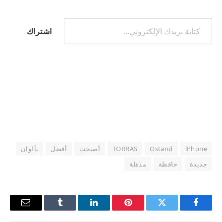
كتابة بريدك الإلكتروني...
اشتراك
iPhone
Ostand
TORRAS
أصبحت
أفضل
بألوان
جديدة
حافظة
مذهلة
فيسبوك
تويتر
بينتيريست
لينكدإن
Tumblr
البريد