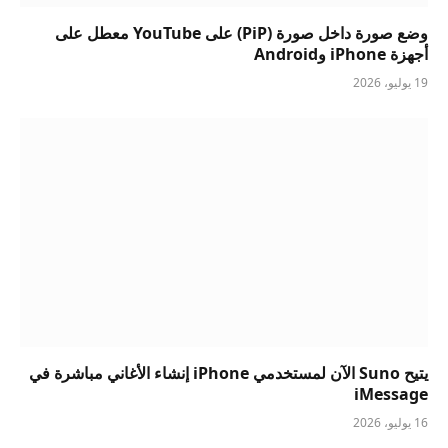
وضع صورة داخل صورة (PiP) على YouTube معطل على
أجهزة iPhone وAndroid
19 يوليو، 2026
يتيح Suno الآن لمستخدمي iPhone إنشاء الأغاني مباشرة في
iMessage
16 يوليو، 2026