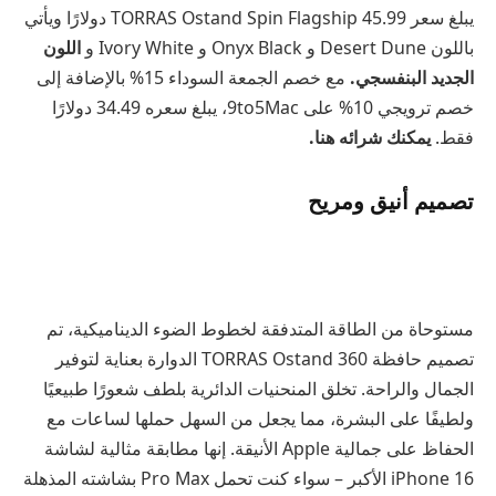
يبلغ سعر TORRAS Ostand Spin Flagship 45.99 دولارًا ويأتي
باللون Desert Dune و Onyx Black و Ivory White و
اللون
الجديد البنفسجي.
مع خصم الجمعة السوداء 15% بالإضافة إلى
خصم ترويجي 10% على 9to5Mac، يبلغ سعره 34.49 دولارًا
فقط.
يمكنك شرائه هنا.
تصميم أنيق ومريح
مستوحاة من الطاقة المتدفقة لخطوط الضوء الديناميكية، تم
تصميم حافظة TORRAS Ostand 360 الدوارة بعناية لتوفير
الجمال والراحة. تخلق المنحنيات الدائرية بلطف شعورًا طبيعيًا
ولطيفًا على البشرة، مما يجعل من السهل حملها لساعات مع
الحفاظ على جمالية Apple الأنيقة. إنها مطابقة مثالية لشاشة
iPhone 16 الأكبر – سواء كنت تحمل Pro Max بشاشته المذهلة