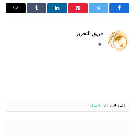
فيسبوك
تويتر
بينتيريست
لينكدإن
Tumblr
البريد
الإلكترو
فريق التحرير
موقع
الويب
المقالات
ذات الصلة