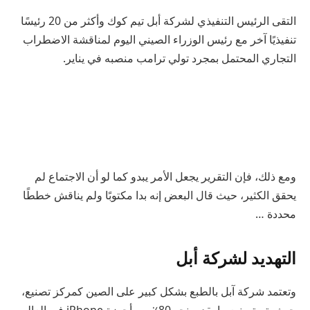
التقى الرئيس التنفيذي لشركة أبل تيم كوك وأكثر من 20 رئيسًا
تنفيذيًا آخر مع رئيس الوزراء الصيني اليوم لمناقشة الاضطراب
التجاري المحتمل بمجرد تولي ترامب منصبه في يناير.
ومع ذلك، فإن التقرير يجعل الأمر يبدو كما لو أن الاجتماع لم
يحقق الكثير، حيث قال البعض إنه بدا مكتوبًا ولم يناقش خططًا
محددة …
التهديد لشركة أبل
وتعتمد شركة آبل بالطبع بشكل كبير على الصين كمركز تصنيع،
حيث يتم تصنيع ما يقدر بنحو 80٪ من أجهزة iPhone في العالم