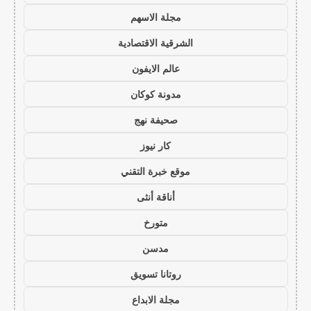
مجلة الاسهم
الشرقية الاقتصادية
عالم الايفون
مدونة كوكان
صحيفة نهج
كار نيوز
موقع خبرة التقني
أناقة أنثى
متورخ
مدسن
روتانا تسويق
مجلة الابداع