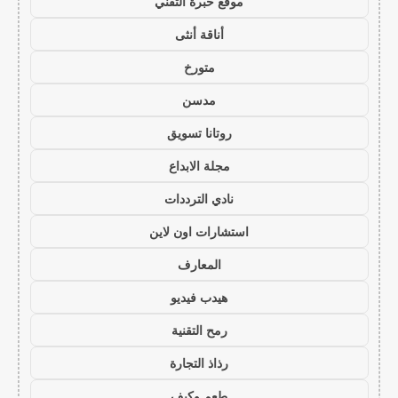
موقع خبرة التقني
أناقة أنثى
متورخ
مدسن
روتانا تسويق
مجلة الابداع
نادي الترددات
استشارات اون لاين
المعارف
هيدب فيديو
رمح التقنية
رذاذ التجارة
طعم وكيف