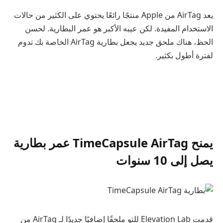
يعد AirTag من Apple منتجًا رائعًا يحتوي على الكثير من حالات
الاستخدام المفيدة. لكن عيبه الأكبر هو عمر البطارية. لحسن
الحظ، هناك ملحق جديد يجعل بطارية AirTag الخاصة بك تدوم
لفترة أطول بكثير.
يمنح TimeCapsule AirTag عمر بطارية
يصل إلى 10 سنوات
قدمت Elevation Lab للتو ملحقًا إضافيًا جديدًا لـ AirTag من