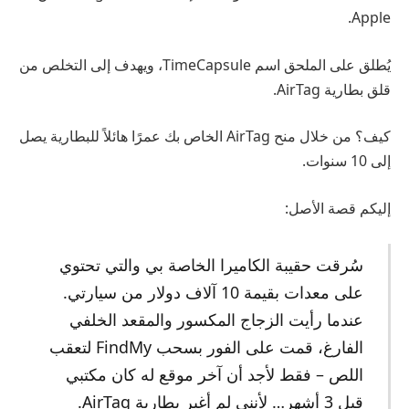
Apple.
يُطلق على الملحق اسم TimeCapsule، ويهدف إلى التخلص من
قلق بطارية AirTag.
كيف؟ من خلال منح AirTag الخاص بك عمرًا هائلاً للبطارية يصل
إلى 10 سنوات.
إليكم قصة الأصل:
سُرقت حقيبة الكاميرا الخاصة بي والتي تحتوي
على معدات بقيمة 10 آلاف دولار من سيارتي.
عندما رأيت الزجاج المكسور والمقعد الخلفي
الفارغ، قمت على الفور بسحب FindMy لتعقب
اللص – فقط لأجد أن آخر موقع له كان مكتبي
قبل 3 أشهر… لأنني لم أغير بطارية AirTag.