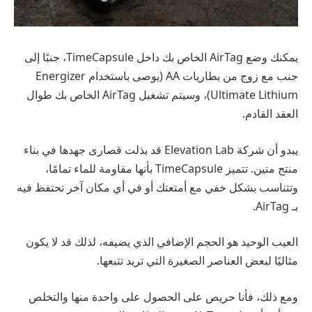
يمكنك وضع AirTag الخاص بك داخل TimeCapsule، جنبًا إلى
جنب مع زوج من بطاريات AA (يوصى باستخدام Energizer
Ultimate Lithium)، وسيتم تشغيل AirTag الخاص بك طوال
العقد القادم.
يبدو أن شركة Elevation Lab قد بذلت قصارى جهدها في بناء
منتج متين. تتميز TimeCapsule بأنها مقاومة للماء تمامًا،
وتتناسب بشكل خفي مع أمتعتك أو في أي مكان آخر تحتفظ فيه
بـ AirTag.
العيب الوحيد هو الحجم الإضافي الذي يضيفه، لذلك قد لا يكون
مثاليًا لبعض العناصر الصغيرة التي تريد تتبعها.
ومع ذلك، فأنا حريص على الحصول على واحدة منها والتخلص