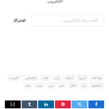
الإلكتروني.
كتابة بريدك الإلكتروني...
اشتراك
AirTag
أسوأ
إصلاح
إلى
الأبد
الإضافي
الجديد
الملحق
تم
خلال
في
من
ميزة
هذا
فيسبوك
تويتر
بينتيريست
لينكدإن
Tumblr
البريد