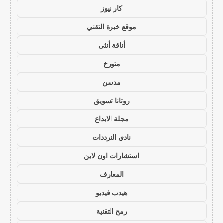
كار نيوز
موقع خبرة التقني
أناقة أنثى
متورخ
مدسن
روتانا تسويق
مجلة الابداع
نادي الترددات
استشارات اون لاين
المعارف
هيدب فيديو
رمح التقنية