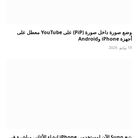
وضع صورة داخل صورة (PiP) على YouTube معطل على
أجهزة iPhone وAndroid
19 يوليو، 2026
يتيح Suno الآن لمستخدمي iPhone إنشاء الأغاني مباشرة في