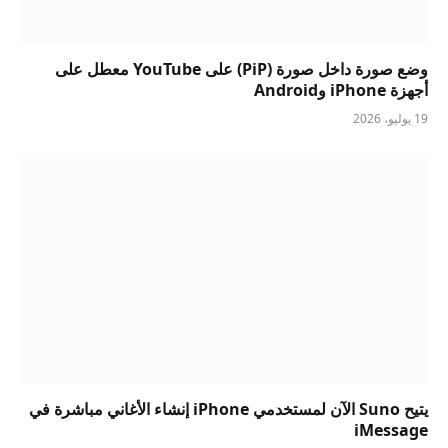
وضع صورة داخل صورة (PiP) على YouTube معطل على
أجهزة iPhone وAndroid
19 يوليو، 2026
يتيح Suno الآن لمستخدمي iPhone إنشاء الأغاني مباشرة في
iMessage