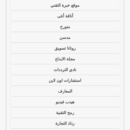
موقع خبرة التقني
أناقة أنثى
متورخ
مدسن
روتانا تسويق
مجلة الابداع
نادي الترددات
استشارات اون لاين
المعارف
هيدب فيديو
رمح التقنية
رذاذ التجارة