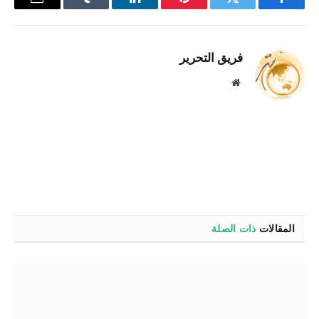
فيسبوك
تويتر
بينتيريست
لينكدإن
Tumblr
البريد
الإلكترو
فريق التحرير
موقع
الويب
المقالات
ذات الصلة