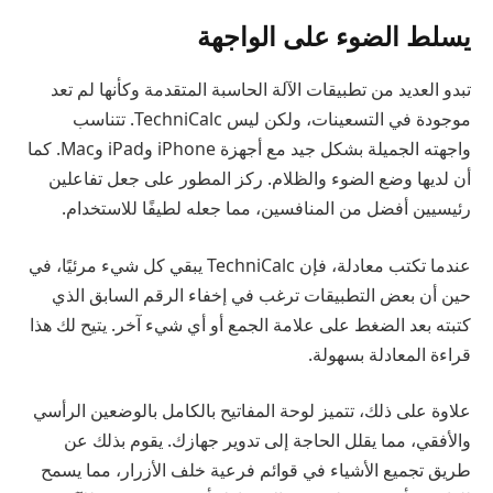
يسلط الضوء على الواجهة
تبدو العديد من تطبيقات الآلة الحاسبة المتقدمة وكأنها لم تعد
موجودة في التسعينات، ولكن ليس TechniCalc. تتناسب
واجهته الجميلة بشكل جيد مع أجهزة iPhone وiPad وMac. كما
أن لديها وضع الضوء والظلام. ركز المطور على جعل تفاعلين
رئيسيين أفضل من المنافسين، مما جعله لطيفًا للاستخدام.
عندما تكتب معادلة، فإن TechniCalc يبقي كل شيء مرئيًا، في
حين أن بعض التطبيقات ترغب في إخفاء الرقم السابق الذي
كتبته بعد الضغط على علامة الجمع أو أي شيء آخر. يتيح لك هذا
قراءة المعادلة بسهولة.
علاوة على ذلك، تتميز لوحة المفاتيح بالكامل بالوضعين الرأسي
والأفقي، مما يقلل الحاجة إلى تدوير جهازك. يقوم بذلك عن
طريق تجميع الأشياء في قوائم فرعية خلف الأزرار، مما يسمح