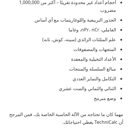
أحجام أعداد غير محدودة تقريبًا – أكثر من 1,000,000
مضروب
الجذور التربيعية واللوغاريتمات مع أي أساس
العاملي، nPr، nCr، وغاما
علم المثلثات الزائدي (سينه، كوش، تانه)
المتجهات والمصفوفات
الأعداد التخيلية والمعقدة
مبالغ السلسلة والمنتجات
التكامل والتمايز العددي
الثنائي والثماني والست عشري
وضع مبرمج
مهما كان ما تحتاجه من الآلة الحاسبة الخاصة بك، فمن المرجح
أن TechniCalc يغطي احتياجاتك.