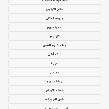
الشرقية الاقتصادية
عالم الايفون
مدونة كوكان
صحيفة نهج
كار نيوز
موقع خبرة التقني
أناقة أنثى
متورخ
مدسن
روتانا تسويق
مجلة الابداع
نادي الترددات
استشارات اون لاين