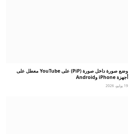
وضع صورة داخل صورة (PiP) على YouTube معطل على
أجهزة iPhone وAndroid
19 يوليو، 2026