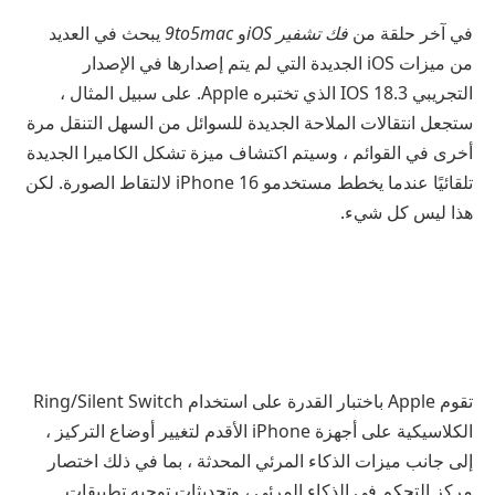
في آخر حلقة من
فك تشفير iOS
و
9to5mac
يبحث في العديد
من ميزات iOS الجديدة التي لم يتم إصدارها في الإصدار
التجريبي IOS 18.3 الذي تختبره Apple. على سبيل المثال ،
ستجعل انتقالات الملاحة الجديدة للسوائل من السهل التنقل مرة
أخرى في القوائم ، وسيتم اكتشاف ميزة تشكل الكاميرا الجديدة
تلقائيًا عندما يخطط مستخدمو iPhone 16 لالتقاط الصورة. لكن
هذا ليس كل شيء.
تقوم Apple باختبار القدرة على استخدام Ring/Silent Switch
الكلاسيكية على أجهزة iPhone الأقدم لتغيير أوضاع التركيز ،
إلى جانب ميزات الذكاء المرئي المحدثة ، بما في ذلك اختصار
مركز التحكم في الذكاء المرئي ، وتحديثات توجيه تطبيقات