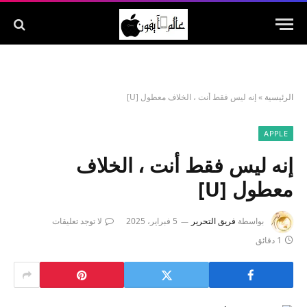
الرئيسية
»
إنه ليس فقط أنت ، الخلاف معطول [U]
APPLE
إنه ليس فقط أنت ، الخلاف
معطول [U]
بواسطة
فريق التحرير
5 فبراير، 2025
لا توجد تعليقات
1 دقائق