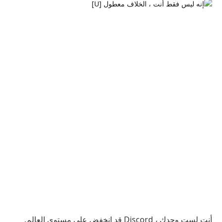
أنت لست وحدك ، Discord قد انخفض على مستوى العالم.