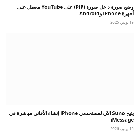
وضع صورة داخل صورة (PiP) على YouTube معطل على
أجهزة iPhone وAndroid
19 يوليو، 2026
يتيح Suno الآن لمستخدمي iPhone إنشاء الأغاني مباشرة في
iMessage
16 يوليو، 2026