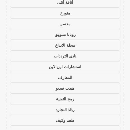
أناقة أنثى
متورخ
مدسن
روتانا تسويق
مجلة الابداع
نادي الترددات
استشارات اون لاين
المعارف
هيدب فيديو
رمح التقنية
رذاذ التجارة
طعم وكيف