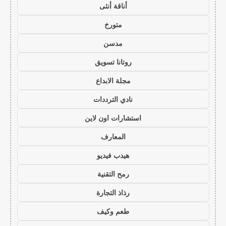
أناقة أنثى
متورخ
مدسن
روتانا تسويق
مجلة الابداع
نادي الترددات
استشارات اون لاين
المعارف
هيدب فيديو
رمح التقنية
رذاذ التجارة
طعم وكيف