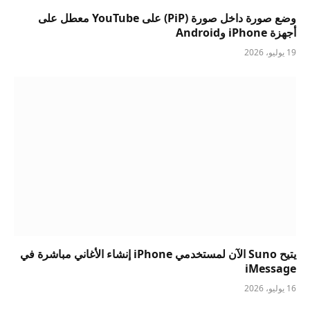
وضع صورة داخل صورة (PiP) على YouTube معطل على
أجهزة iPhone وAndroid
19 يوليو، 2026
يتيح Suno الآن لمستخدمي iPhone إنشاء الأغاني مباشرة في
iMessage
16 يوليو، 2026