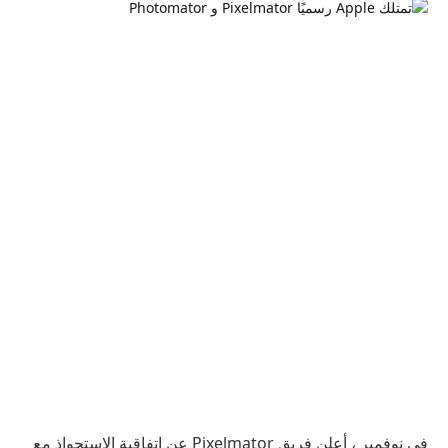
في نوفمبر ، أعلن فريق Pixelmator عن اتفاقية الاستحواذ مع