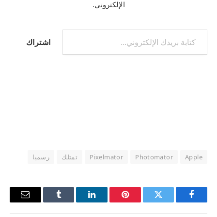
الإلكتروني.
كتابة بريدك الإلكتروني...
اشتراك
Apple
Photomator
Pixelmator
تمتلك
رسميا
فيسبوك
تويتر
بينتيريست
لينكدإن
Tumblr
البريد