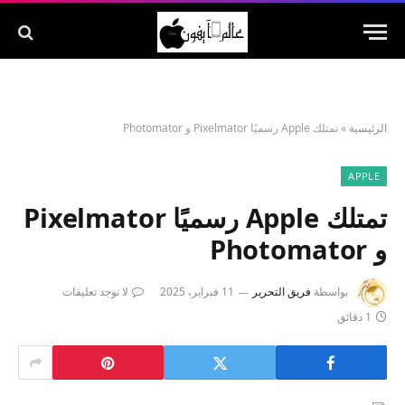
الرئيسية
»
تمتلك Apple رسميًا Pixelmator و Photomator
APPLE
تمتلك Apple رسميًا Pixelmator
و Photomator
بواسطة
فريق التحرير
11 فبراير، 2025
لا توجد تعليقات
1 دقائق