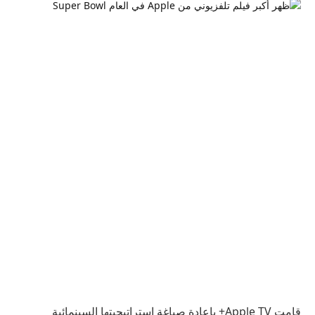
قامت Apple TV+ بإعادة صياغة إستراتيجيتها السينمائية