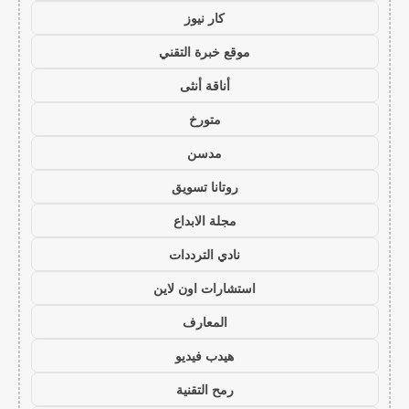
كار نيوز
موقع خبرة التقني
أناقة أنثى
متورخ
مدسن
روتانا تسويق
مجلة الابداع
نادي الترددات
استشارات اون لاين
المعارف
هيدب فيديو
رمح التقنية