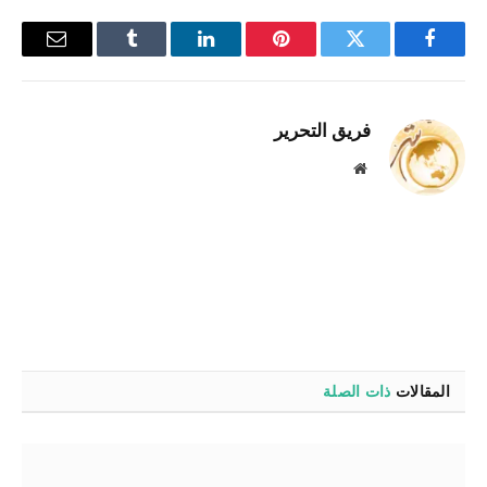
فيسبوك
تويتر
بينتيريست
لينكدإن
Tumblr
البريد
الإلكترو
فريق التحرير
موقع
الويب
المقالات
ذات الصلة