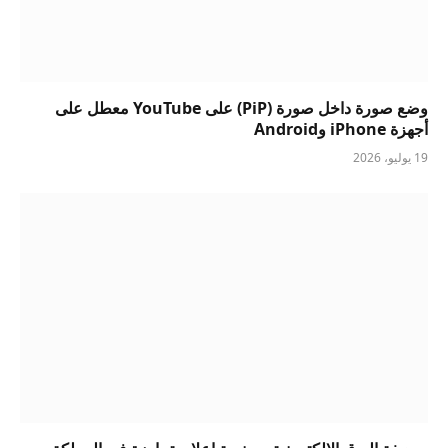
وضع صورة داخل صورة (PiP) على YouTube معطل على
أجهزة iPhone وAndroid
19 يوليو، 2026