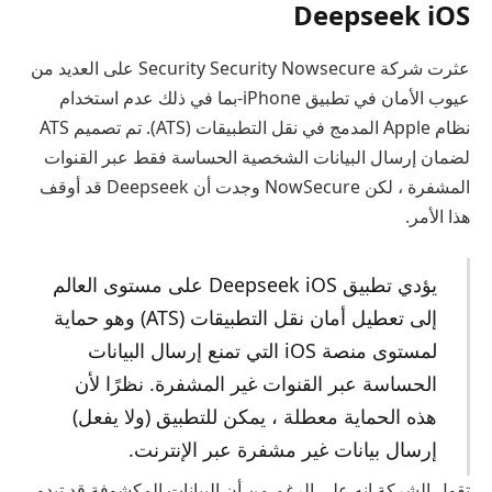
Deepseek iOS
عثرت شركة Security Security Nowsecure على العديد من
عيوب الأمان في تطبيق iPhone-بما في ذلك عدم استخدام
نظام Apple المدمج في نقل التطبيقات (ATS). تم تصميم ATS
لضمان إرسال البيانات الشخصية الحساسة فقط عبر القنوات
المشفرة ، لكن NowSecure وجدت أن Deepseek قد أوقف
هذا الأمر.
يؤدي تطبيق Deepseek iOS على مستوى العالم
إلى تعطيل أمان نقل التطبيقات (ATS) وهو حماية
لمستوى منصة iOS التي تمنع إرسال البيانات
الحساسة عبر القنوات غير المشفرة. نظرًا لأن
هذه الحماية معطلة ، يمكن للتطبيق (ولا يفعل)
إرسال بيانات غير مشفرة عبر الإنترنت.
تقول الشركة إنه على الرغم من أن البيانات المكشوفة قد تبدو