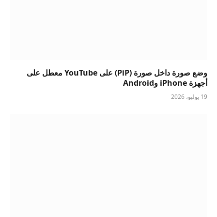
وضع صورة داخل صورة (PiP) على YouTube معطل على
أجهزة iPhone وAndroid
19 يوليو، 2026