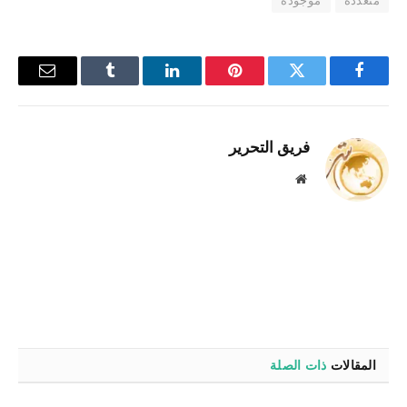
متعددة
موجودة
فيسبوك
تويتر
بينتيريست
لينكدإن
Tumblr
البريد
الإلكترو
فريق التحرير
موقع
الويب
المقالات
ذات الصلة