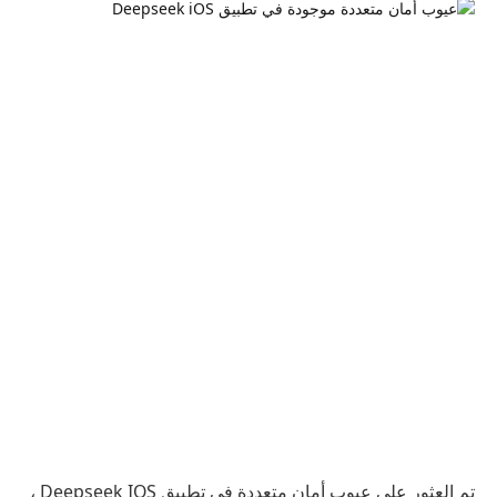
تم العثور على عيوب أمان متعددة في تطبيق Deepseek IOS ،