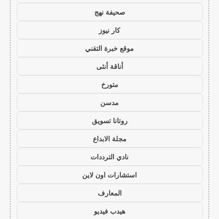
صحيفة نهج
كار نيوز
موقع خبرة التقني
أناقة أنثى
متورخ
مدسن
روتانا تسويق
مجلة الابداع
نادي الترددات
استشارات اون لاين
المعارف
هيدب فيديو