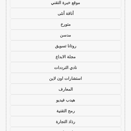
موقع خبرة التقني
أناقة أنثى
متورخ
مدسن
روتانا تسويق
مجلة الابداع
نادي الترددات
استشارات اون لاين
المعارف
هيدب فيديو
رمح التقنية
رذاذ التجارة