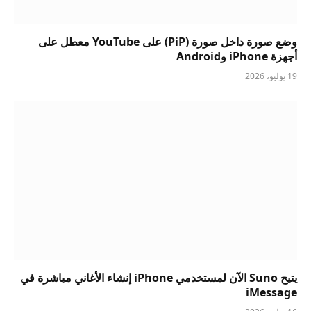
وضع صورة داخل صورة (PiP) على YouTube معطل على
أجهزة iPhone وAndroid
19 يوليو، 2026
يتيح Suno الآن لمستخدمي iPhone إنشاء الأغاني مباشرة في
iMessage