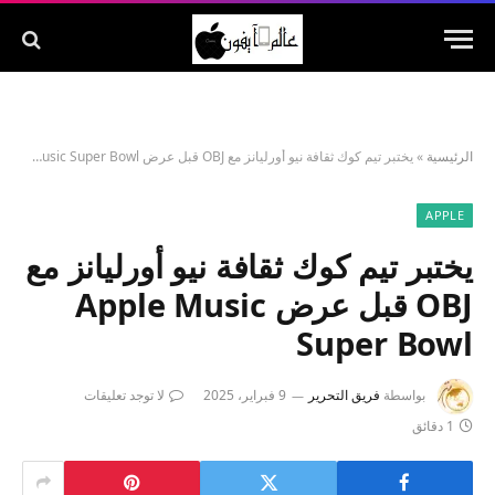
الرئيسية
»
يختبر تيم كوك ثقافة نيو أورليانز مع OBJ قبل عرض Apple Music Super Bowl
APPLE
يختبر تيم كوك ثقافة نيو أورليانز مع
OBJ قبل عرض Apple Music
Super Bowl
بواسطة
فريق التحرير
9 فبراير، 2025
لا توجد تعليقات
1 دقائق