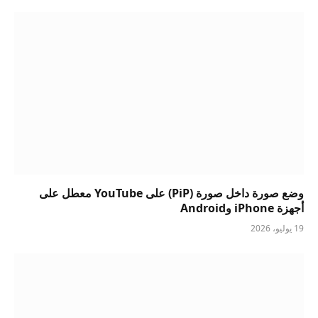
وضع صورة داخل صورة (PiP) على YouTube معطل على
أجهزة iPhone وAndroid
19 يوليو، 2026