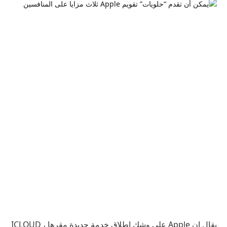
يقال إن Apple على وشك إطلاق خدمة جديدة مقرها ICLOUD ،