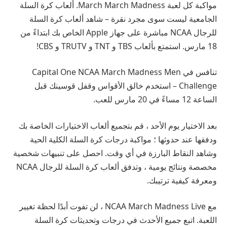
مواكبة كل لعبة March March Madness. ألعاب كرة السلة
الجامعية ليست سوى مجرد نقرة – شاهد ألعاب كرة السلة
للرجال NCAA مباشرة على جهاز Apple الخاص بك ابتداءً من
18 مارس. استمتع بألعاب TBS و TNT و TRUTV و CBS!
تنافس في Capital One NCAA March Madness Men
Challenge – استخدم خالق الأقواس وقفل قوسينك قبل
الساعة 12 مساءً في 20 مارس للعب.
بعد الاختيار يوم الأحد ، قم بتجميع ألعاب الاختيارات الخاصة بك
ودفقها عند حدوثها ؛ مواكبة درجات كرة السلة الكلية الحية
وشاهد النقاط البارزة في أي وقت. احصل على تنبيهات شخصية
مخصصة ونتائج يومية ، وتدفق ألعاب كرة السلة للرجال NCAA
ومعرفة كيفية ترتيبك.
مع NCAA March Madness Live ، لن تفوت أبدًا لحظة تغيير
اللعبة. اتبع جميع الأحدث في درجات وتحديثات كرة السلة