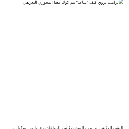
التقى الرئيس ترامب اليوم برئيس السلفادوري ناييب بوكيل ،