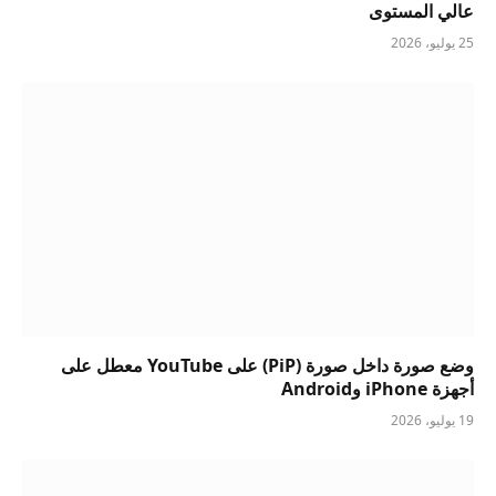
عالي المستوى
25 يوليو، 2026
وضع صورة داخل صورة (PiP) على YouTube معطل على
أجهزة iPhone وAndroid
19 يوليو، 2026