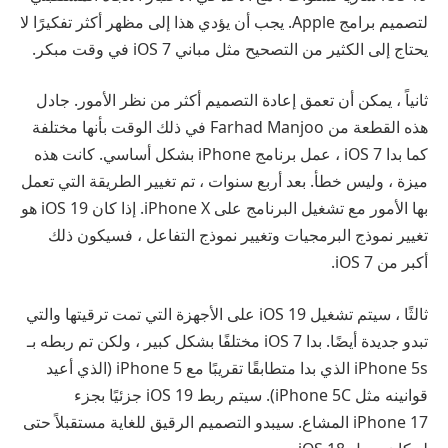
لتصميم برامج Apple. يجب أن يؤدي هذا إلى مظهر أكثر تفكيرًا لا
يحتاج إلى الكثير من التصحيح مثل مباني iOS 7 في وقت مبكر.
ثانياً ، يمكن أن تعمق إعادة التصميم أكثر من نظر الأمور. جادل
هذه القطعة من Farhad Manjoo في ذلك الوقت بأنها مختلفة
كما بدا iOS 7 ، عمل برنامج iPhone بشكل أساسي. كانت هذه
ميزة ، وليس خطأ. بعد أربع سنوات ، تم تغيير الطريقة التي تعمل
بها الأمور مع تشغيل البرنامج على iPhone X. إذا كان iOS 19 هو
تغيير نموذج البرمجيات وتغيير نموذج التفاعل ، فسيكون ذلك
أكبر من iOS 7.
ثالثًا ، سيتم تشغيل iOS 19 على الأجهزة التي تمت ترقيتها والتي
تبدو جديدة أيضًا. بدا iOS 7 مختلفًا بشكل كبير ، ولكن تم ربطه بـ
iPhone 5s الذي بدا متطابقًا تقريبًا مع iPhone 5 (الذي أعيد
قوانينه مثل iPhone 5C). سيتم ربط iOS 19 جزئيًا بجزء
iPhone 17 المشاع. سيبدو التصميم الرقيق للغاية مستقبلاً حتى