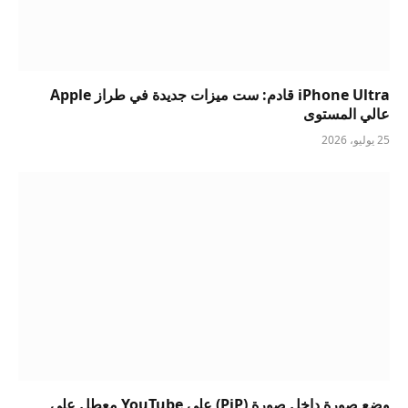
iPhone Ultra قادم: ست ميزات جديدة في طراز Apple
عالي المستوى
25 يوليو، 2026
وضع صورة داخل صورة (PiP) على YouTube معطل على