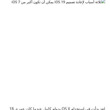
لقد بدأت في استخدام OS X بدوام كامل عندما كان عمري 18