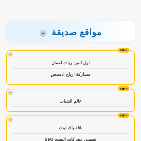
مواقع صديقة
+
!
اول اثنين ريادة اعمال
مشاركة ارباح ادسنس
!
عالم الشباب
!
باقة باك لينك
تحسين محركات البحث SEO