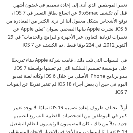
تغيير الموظفين الذي أدى إلى إعادة تصميم في غضون أشهر.
قبل أن تكشف 9to5mac عن اتساع نطاق التغيير في iOS 7 ،
توقع الأشخاص بشكل معقول أننا لن نرى الكثير من المغادرة من
iOS 6. نشرت Apple بيانها الصحفي بعنوان “تعلن Apple عن
تغييرات لزيادة التعاون عبر الأجهزة والبرامج والخدمات” في 29
أكتوبر 2012. في 224 يومًا فقط ، تم الكشف عن iOS 7.
في السنوات التي تلت ذلك ، قامت شركة Apple ببناء تدريجيًا
على مؤسسة تصميم السلكية التي تم تعيينها بواسطة iOS 7.
يبدو برنامج iPhone الأصلي من خلال iOS 6 وكأنه لعبة فيديو
اليوم في حين أن بعض أجزاء iOS 18 لم تتغير تقريبًا عن أيقونات
iOS 7.
أولاً ، تختلف ظروف إعادة تصميم iOS 19 تمامًا. لا يوجد تغيير
كبير في الموظفين بين الشخصيات القطبية للتسريع لتصميم
جديد. بدلاً من ذلك ، كان المصممون الرئيسيون لنظام التشغيل
iOS 19 ساريًا لسنوات ، مع الأخذ في الاعتبار الاتجاه المستقبلي