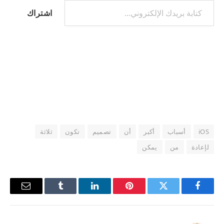
اشتراك
iOS
أسباب
أكبر
أن
تصميم
تكون
ثلاثة
لإعادة
من
يمكن
فيسبوك
تويتر
بينتيريست
لينكدإن
Tumblr
البريد
الإلكترو