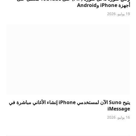
أجهزة iPhone وAndroid
19 يوليو، 2026
يتيح Suno الآن لمستخدمي iPhone إنشاء الأغاني مباشرة في
iMessage
16 يوليو، 2026