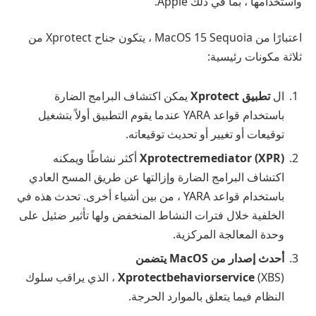
واستخدامها ، بما في ذلك Apple.
اعتبارًا من MacOS 15 Sequoia ، يتكون جناح Xprotect من
ثلاثة مكونات رئيسية:
ال
تطبيق Xprotect
يمكن اكتشاف البرامج الضارة
باستخدام قواعد YARA عندما يقوم التطبيق أولاً بتشغيل
توقيعات أو تغيير أو تحديث توقيعاته.
Xprotectremediator (XPR)
أكثر نشاطًا ويمكنه
اكتشاف البرامج الضارة وإزالتها عن طريق المسح العادي
باستخدام قواعد YARA ، من بين أشياء أخرى. تحدث هذه في
الخلفية خلال فترات النشاط المنخفض ولها تأثير ضئيل على
وحدة المعالجة المركزية.
أحدث إصدار من MacOS يتضمن
Xprotectbehaviorservice
(XBS) ، الذي يراقب سلوك
النظام فيما يتعلق بالموارد الحرجة.