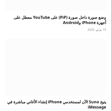
وضع صورة داخل صورة (PiP) على YouTube معطل على
أجهزة iPhone وAndroid
19 يوليو، 2026
يتيح Suno الآن لمستخدمي iPhone إنشاء الأغاني مباشرة في
iMessage