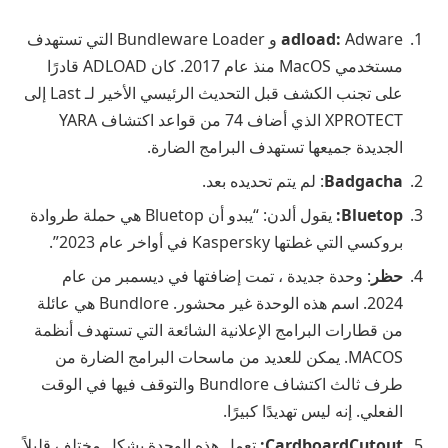
adload:
Adware و Bundleware Loader التي تستهدف
مستخدمي MacOS منذ عام 2017. كان ADLOAD قادرًا
على تجنب الكشف قبل التحديث الرئيسي الأخير لـ Last إلى
XPROTECT الذي أضاف 74 من قواعد اكتشاف YARA
الجديدة جميعها تستهدف البرامج الضارة.
Badgacha
: لم يتم تحديده بعد.
Bluetop:
يقول ألدن: “يبدو أن Bluetop هي حملة طروادة
بروكسي التي غطتها Kaspersky في أواخر عام 2023”.
حظر
: وحدة جديدة ، تمت إضافتها في ديسمبر من عام
2024. اسم هذه الوحدة غير محشور. Bundlore هي عائلة
من قطارات البرامج الإعلانية الشائعة التي تستهدف أنظمة
MACOS. يمكن للعديد من ماسحات البرامج الضارة من
طرف ثالث اكتشاف Bundlore والتوقف فيها في الوقت
الفعلي. إنه ليس تهديدًا كبيرًا.
CardboardCutout:
تعمل هذه الوحدة بشكل مختلف قليلاً