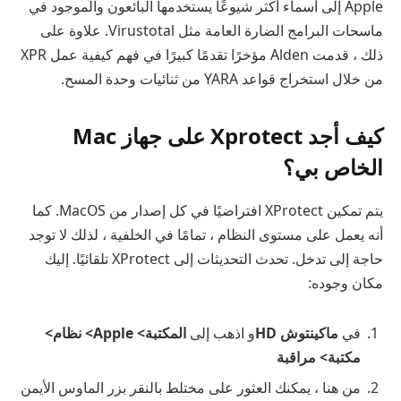
Apple إلى أسماء أكثر شيوعًا يستخدمها البائعون والموجود في
ماسحات البرامج الضارة العامة مثل Virustotal. علاوة على
ذلك ، قدمت Alden مؤخرًا تقدمًا كبيرًا في فهم كيفية عمل XPR
من خلال استخراج قواعد YARA من ثنائيات وحدة المسح.
كيف أجد Xprotect على جهاز Mac
الخاص بي؟
يتم تمكين XProtect افتراضيًا في كل إصدار من MacOS. كما
أنه يعمل على مستوى النظام ، تمامًا في الخلفية ، لذلك لا توجد
حاجة إلى تدخل. تحدث التحديثات إلى XProtect تلقائيًا. إليك
مكان وجوده:
في
ماكينتوش HD
و
اذهب إلى
المكتبة> Apple> نظام>
مكتبة> مراقبة
من هنا ، يمكنك العثور على مختلط بالنقر بزر الماوس الأيمن