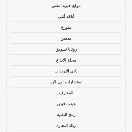
موقع خبرة التقني
أناقة أنثى
متورخ
مدسن
روتانا تسويق
مجلة الابداع
نادي الترددات
استشارات اون لاين
المعارف
هيدب فيديو
رمح التقنية
رذاذ التجارة