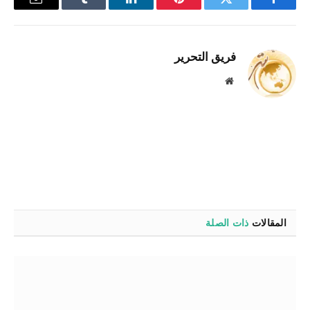
فيسبوك
تويتر
بينتيريست
لينكدإن
Tumblr
البريد
الإلكترو
فريق التحرير
موقع
الويب
المقالات
ذات الصلة