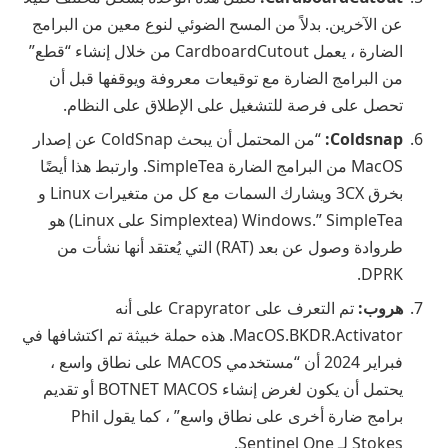
عن الآخرين. بدلاً من المسح الضوئي لنوع معين من البرامج
الضارة ، يعمل CardboardCutout من خلال إنشاء “قطع”
من البرامج الضارة مع توقيعات معروفة ويوقفها قبل أن
تحصل على فرصة للتشغيل على الإطلاق على النظام.
Coldsnap:
“من المحتمل أن يبحث ColdSnap عن إصدار
MacOS من البرامج الضارة SimpleTea. وارتبط هذا أيضًا
بخرق 3CX ويشارك السمات مع كل من متغيرات Linux و
Windows.” SimpleTea (Simplextea على Linux) هو
طروادة وصول عن بعد (RAT) التي يُعتقد أنها نشأت من
DPRK.
هروب:
تم التعرف على Crapyrator على أنه
MacOS.BKDR.Activator. هذه حملة خبيثة تم اكتشافها في
فبراير 2024 أن “مستخدمي MACOS على نطاق واسع ،
يحتمل أن يكون لغرض إنشاء BOTNET MACOS أو تقديم
برامج ضارة أخرى على نطاق واسع” ، كما يقول Phil
Stokes لـ Sentinel One.