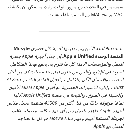
سيستمر في التحديث مع مرور الوقت. إليك ما يمكن أن يكتشفه
MAC برامج MAC وإزالته من تلقاء نفسه:
9to5mac لدغة الأمن يتم تقديمها لك بشكل حصري
Mosyle ،
المنصة الوحيدة Apple Unified
.
إن جعل أجهزة Apple جاهزة
للعمل والمؤسسات الآمنة كل ما نقوم به. يجمع نهجنا المتكامل
الفريد في الإدارة والأمن بين حلول أمان خاصة بالشكل من أجل
التصلب والامتثال الآلي بالكامل ، والجيل القادم EDR ، و AI Zero
Trust ، وإدارة الامتيازات الحصرية مع أقوى MDM Apple الأقوى
والحديثة في السوق. والنتيجة هي منصة Apple Unified الآلية
تمامًا موثوقة حاليًا من قبل أكثر من 45000 منظمة لجعل ملايين
أجهزة Apple جاهزة للعمل دون أي جهد وبكلفة معقولة.
طلب
تجربتك الممتدة
اليوم وفهم لماذا Mosyle هو كل ما تحتاجه
للعمل مع Apple
.