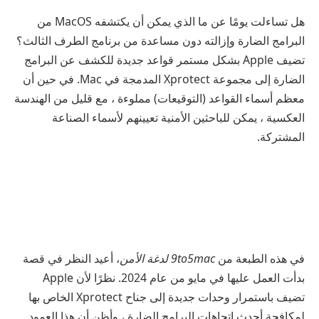
هل تساءلت يومًا عن ما الذي يمكن أن يكتشفه MacOS من
البرامج الضارة وإزالته دون مساعدة من برنامج الطرف الثالث؟
تضيف Apple بشكل مستمر قواعد جديدة للكشف عن البرامج
الضارة إلى مجموعة Xprotect المدمجة في Mac. في حين أن
معظم أسماء القواعد (التوقيعات) مملوءة ، مع قليل من الهندسة
العكسية ، يمكن للباحثين الأمنية تعيينهم لأسماء الصناعة
المشتركة.
في هذه الطبعة من
9to5mac
لدغة الأمن
، أعيد النظر في قصة
بدأت العمل عليها في مايو من عام 2024. نظرًا لأن Apple
تضيف باستمرار وحدات جديدة إلى جناح Xprotect الخاص بها
لمكافحة أحدث اتجاهات البرامج الضارة ، وأظن أن هذا العمود