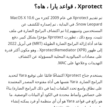
Xprotect ، قواعد يارا ، هاه؟
تم تقديم Xprotect في عام 2009 كجزء من MacOS X 10.6
Snow Leopard. في البداية ، تم إصداره للكشف عن
المستخدمين وتنبيههم إذا تم اكتشاف البرامج الضارة في ملف
تثبيت. ومع ذلك ، تطورت Xprotect مؤخرًا بشكل كبير. دفع
تقاعد أداة إزالة البرامج الضارة الطويلة (MRT) في أبريل 2022
إلى ظهور XprotectRemediator (XPR) ، وهو مكون أكثر قدرة
على مضادات الميالودية المحلية المسؤولة عن اكتشاف
التهديدات وعلاجها على MAC.
يستخدم جناح Xprotect اكتشافًا قائمًا على توقيع Yara لتحديد
البرامج الضارة. Yara نفسها هي أداة مفتوحة المصدر المعتمدة
على نطاق واسع تحدد الملفات (بما في ذلك البرامج الضارة) بناءً
على خصائص وأنماط محددة في الكود أو البيانات الوصفية. ما
هو رائع في قواعد Yara هو أن أي منظمة أو فرد يمكنه إنشاء