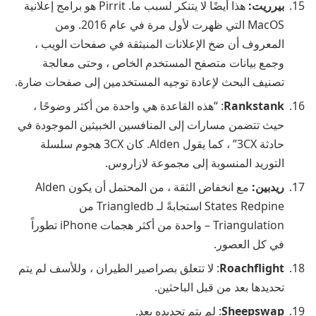
بيرريت:
هذا أيضًا لا يتنكر لسبب ما. Pirrit هو برامج إعلانية
MacOS التي ظهرت لأول مرة في عام 2016. ومن
المعروف أن ضخ الإعلانات المنبثقة في صفحات الويب ،
وجمع بيانات متصفح المستخدم الخاص ، وحتى معالجة
تصنيف البحث لإعادة توجيه المستخدمين إلى صفحات ضارة.
Rankstank
: “هذه القاعدة هي واحدة من أكثر وضوحًا ،
حيث تتضمن مسارات إلى المنافسين الخبيثين الموجودة في
حادثة 3CX” ، كما يقول Alden. كان 3CX هجوم سلسلة
التوريد المنسوبة إلى مجموعة لازاروس.
ريدبين:
مع انخفاض الثقة ، من المحتمل أن يكون Alden
States Redpine استجابةً لـ Triangledb من
Triangulation – واحدة من أكثر هجمات iPhone تطوراً
في كل العصور.
Roachflight
: لا تتعلق بصراصير الطيران ، وللأسف لم يتم
تحديدها بعد من قبل الباحثين.
Sheepswap
: لم يتم تحديده بعد.