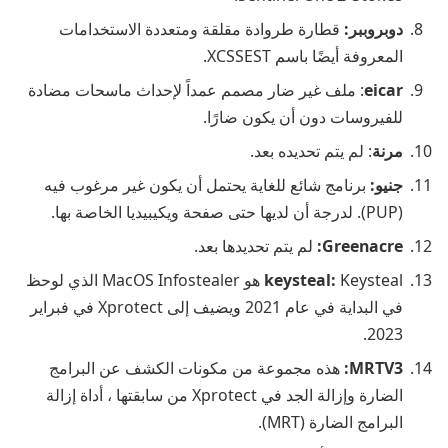
دوبروببر:
قطارة طروادة مقلقة ومتعددة الاستخدامات
المعروفة أيضًا باسم XCSSEST.
eicar
: ملف غير ضار مصمم عمداً لإحداث ماسحات مضادة
للفيروسات دون أن يكون ضارًا.
مرنة
: لم يتم تحديده بعد.
جنيو:
برنامج شائع للغاية يحتمل أن يكون غير مرغوب فيه
(PUP). لدرجة أن لديها حتى صفحة ويكيبيديا الخاصة بها.
Greenacre:
لم يتم تحديدها بعد.
keysteal:
Keysteal هو MacOS Infostealer الذي لوحظ
في البداية في عام 2021 ويضيف إلى Xprotect في فبراير
2023.
MRTV3:
هذه مجموعة من مكونات الكشف عن البرامج
الضارة وإزالة الجد في Xprotect من سابقتها ، أداة إزالة
البرامج الضارة (MRT).