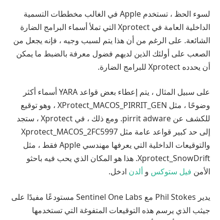
لسوء الحظ ، تستخدم Apple في الغالب مخططات التسمية
الداخلية العامة في Xprotect التي تملأ أسماء البرامج الضارة
الشائعة. على الرغم من أن هذا يتم لسبب وجيه ، فإنه يجعل من
الصعب على أولئك الذين لديهم فضول معرفة بالضبط ما يمكن
أن يحدده Xprotect للبرامج الضارة.
على سبيل المثال ، يتم إعطاء بعض قواعد YARA أسماء أكثر
وضوحًا ، مثل XProtect_MACOS_PIRRIT_GEN ، وهو توقيع
للكشف عن pirrit adware. ومع ذلك ، في Xprotect ، ستجد
إلى حد كبير قواعد عامة مثل Xprotect_MACOS_2FC5997
والتوقيعات الداخلية التي يعرفها مهندسي Apple فقط ، مثل
Xprotect_SnowDrift. هذا هو المكان الذي يحب فيه باحثو
الأمن
فيل ستوكس
و
ألدن
ادخل.
يدير Phil Stokes مع Sentinel One Labs مستودعًا مفيدًا على
جيثب الذي يرسم هذه التوقيعات المتفوغة التي تستخدمها