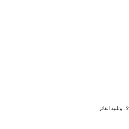
في هذه الطبعة: إعادة النظر في الجلسات التأسيسية ، انضم إلينا إلى الغوص في Swiftui ، وتلبية الفائز