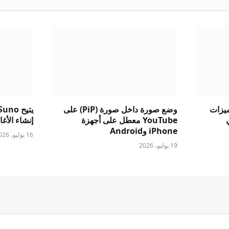
ست ميزات
وضع صورة داخل صورة (PiP) على
الي
YouTube معطل على أجهزة
إنشاء الأغاني
iPhone وAndroid
16 يوليو، 2026
19 يوليو، 2026