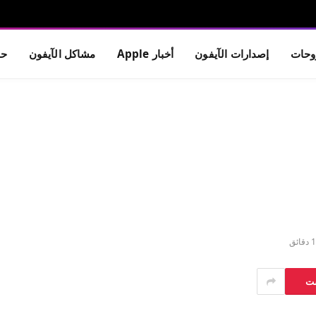
حات
إصدارات الآيفون
أخبار Apple
مشاكل الآيفون
حم
1 دقائق
ست