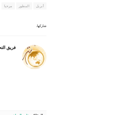
أبريل
المطور
مرحبا
شاركها.
فريق التح