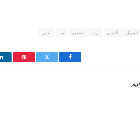
السهل
القديم
بريد
تصميم
من
يجعل
فيسبوك
تويتر
بينتيريست
ل
رير