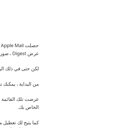
عرض Digest ، صور الاتصال ، وأكثر من ذلك.
لكن حتى في ذلك الوقت ، عرفت Apple أنه لن ي
من البداية ، يمكنك ت
عرضت تلك القائمة خي
الخاص بك.