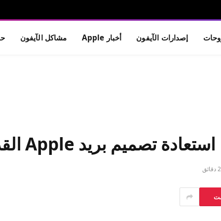
حات
إصدارات الآيفون
أخبار Apple
مشاكل الآيفون
حم
2 دقائق
ست