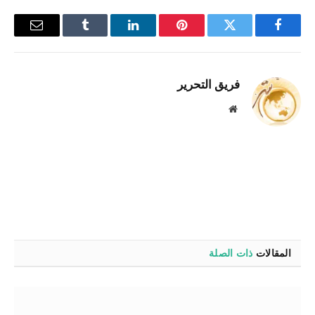
فيسبوك
تويتر
بينتيريست
لينكدإن
Tumblr
البريد
الإلكترو
فريق التحرير
موقع
الويب
المقالات
ذات الصلة