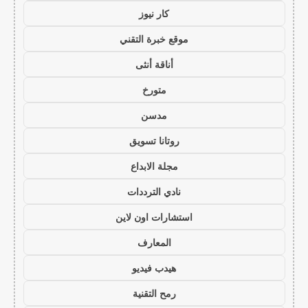
كار نيوز
موقع خبرة التقني
أناقة أنثى
متورخ
مدسن
روتانا تسويق
مجلة الابداع
نادي الترددات
استشارات اون لاين
المعارف
هيدب فيديو
رمح التقنية