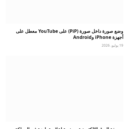
وضع صورة داخل صورة (PiP) على YouTube معطل على
أجهزة iPhone وAndroid
19 يوليو، 2026