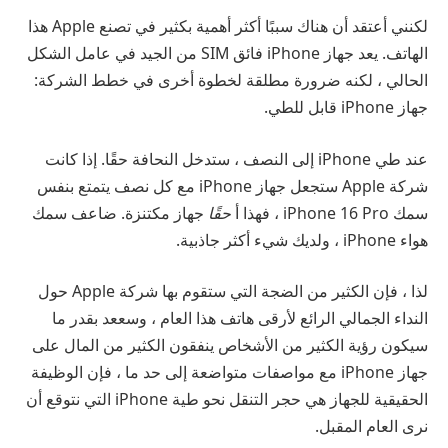
لكنني أعتقد أن هناك سببًا أكثر أهمية بكثير في تصنع Apple هذا
الهاتف. يعد جهاز iPhone فائق SIM من الجيد في عامل الشكل
الحالي ، لكنه ضرورة مطلقة لخطوة أخرى في خطط الشركة:
جهاز iPhone قابل للطي.
عند طي iPhone إلى النصف ، ستدخل النحافة حقًا. إذا كانت
شركة Apple ستجعل جهاز iPhone مع كل نصف يتمتع بنفس
سمك iPhone 16 Pro ، فهذا أ
حقًا
جهاز مكتنزة. ضاعف سمك
هواء iPhone ، ولديك شيء أكثر جاذبية.
لذا ، فإن الكثير من الضجة التي ستقوم بها شركة Apple حول
النداء الجمالي الرائع لأرقى هاتف هذا العام ، وسععد بقدر ما
سيكون رؤية الكثير من الأشخاص ينفقون الكثير من المال على
جهاز iPhone مع مواصفات متواضعة إلى حد ما ، فإن الوظيفة
الحقيقية للجهاز هي حجر التنقل نحو طية iPhone التي نتوقع أن
نرى العام المقبل.