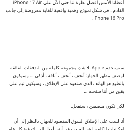
أعطانا الأمس أفضل نظرة لنا حتى الآن على iPhone 17 Air
القادم ، في شكل نموذج وهمية واقعية للغاية معروضة إلى جانب
iPhone 16 Pro.
ستستخدم Apple بلا شك مجموعة كاملة من التدفقات الفائقة
لوصف مظهر الجهاز: أنحف ، أنحف ، أناقة ، أذكى … وسيكون
بالطبع هو الهاتف
الذي صنعوه على الإطلاق ، وسيكون تيم على
يقين من أننا سنحبه …
لكي نكون منصفين ، سنفعل.
أنا لست على الإطلاق السوق المقصود للجهاز. بالنظر إلى أن
إمكانيات الكاميرا هي السبب في أنني أميل إلى الترقية كل عام