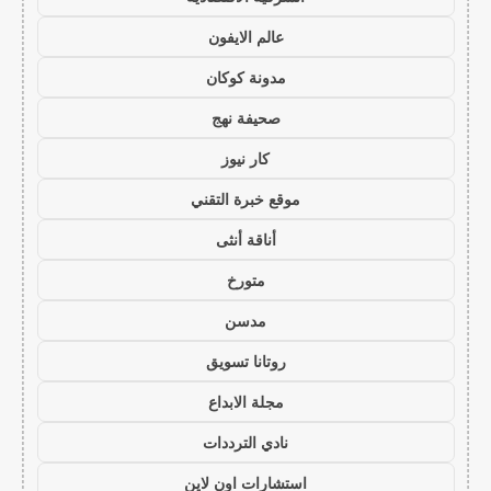
عالم الايفون
مدونة كوكان
صحيفة نهج
كار نيوز
موقع خبرة التقني
أناقة أنثى
متورخ
مدسن
روتانا تسويق
مجلة الابداع
نادي الترددات
استشارات اون لاين