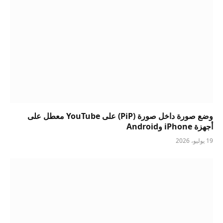
وضع صورة داخل صورة (PiP) على YouTube معطل على
أجهزة iPhone وAndroid
19 يوليو، 2026