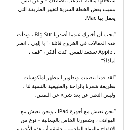
سيجعلها مثالية للتلاعب بأصابعك – ولكن ليس
بسبب بعض الخطة السرية لتغيير الطريقة التي
يعمل بها Mac.
“يجب أن أخبرك عندما أصدرنا Big Sur ، وبدأت
هذه المقالات في الخروج قائلة ،” يا إلهي ، انظر
، Apple تستعد للمس. كنت أفكر ، “قف ،
لماذا؟”
“لقد قمنا بتصميم وتطوير المظهر لماكوسات
بطريقة شعرنا بالراحة والطبيعية بالنسبة لنا ،
وليس النظر عن بعد شيء عن اللمس.
“نحن نعيش مع أجهزة iPad ، ونحن نعيش مع
الهواتف ، وشعورنا الخاص بالجمالية – نوع من
الانفتاح والهواء الواجهة – حقيقة أن هذه الأجهزة