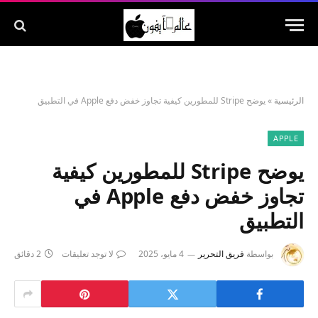
الرئيسية
»
يوضح Stripe للمطورين كيفية تجاوز خفض دفع Apple في التطبيق
APPLE
يوضح Stripe للمطورين كيفية
تجاوز خفض دفع Apple في
التطبيق
بواسطة
فريق التحرير
4 مايو، 2025
لا توجد تعليقات
2 دقائق