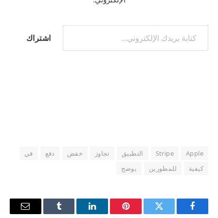
كتابة بريدك الإلكتروني...
اشتراك
Apple
Stripe
التطبيق
تجاوز
خفض
دفع
في
كيفية
للمطورين
يوضح
فيسبوك
تويتر
بينتيريست
لينكدإن
Tumblr
البريد