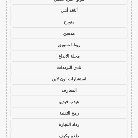
أناقة أنثى
متورخ
مدسن
روتانا تسويق
مجلة الابداع
نادي الترددات
استشارات اون لاين
المعارف
هيدب فيديو
رمح التقنية
رذاذ التجارة
طعم وكيف