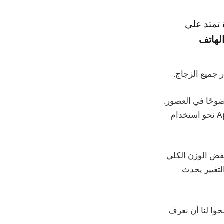
 تمتد على
لهاتف
جميع الزجاج.
iP تغيير تصميمها الأكثر وضوحًا في العصور.
يمكن أن يضع هذا أيضًا الطريق لجهاز iPhone 20 من الزجاج المشاع ، حيث تتحول Apple نحو استخدام
خفض الوزن الكلي
ا التغيير يحدث
وا لنا أن نعرف