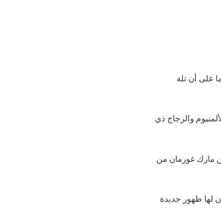
iPhone 17 Pro و Pro Max. يتفق كلاهما على أن تلة
 بالكامل لجهاز iPhone 16 Pro ، أو تصميم الألمنيوم والزجاج ذي
كن مارك غورمان من
الإصدارات الراقية ، iPhone 17 Pro و Pro Max ، سيكون لها ظهور جديدة