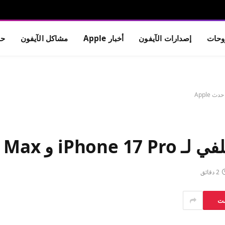
حات
إصدارات الآيفون
أخبار Apple
مشاكل الآيفون
حم
 قبل حدث Apple
2 دقائق
ست