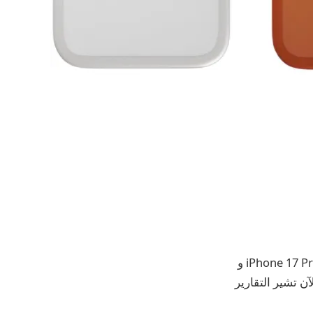
في وقت سابق من هذا الأسبوع ، قمنا بالإبلاغ عن أنه على الرغم من معرفة الكثير عن iPhone 17 Pro و
 يزال هناك لغز تصميم رئيسي يدخل حدث “Awe Dropping” من Apple. الآن تشير التقارير