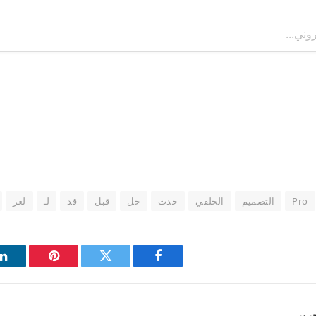
Pro
التصميم
الخلفي
حدث
حل
قبل
قد
لـ
لغز
فيسبوك
تويتر
بينتيريست
ل
رير