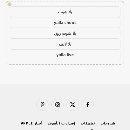
!
يلا شوت
yalla shoot
يلا شوت زون
يلا لايف
yalla live
فيسبوك
X
الانستغرام
بينتيريست
(Twitter)
شروحات
تطبيقات
إصدارات الآيفون
أخبار APPLE