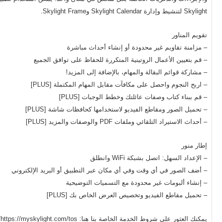
Skylight لتنشيط وإدارة Skylight Calendar وSkylight Frame.
تقويم المناور
– مزامنة تقاويم غير محدودة أو إنشاء أحداث مباشرة
– قم بتعيين الأعمال الروتينية المتكررة للحفاظ على توافق الجميع
– مشاركة قوائم البقالة والمهام، بالإضافة إلى المزيد!
– اربح النجوم واحصل على مكافآت مقابل المهام المكتملة [PLUS]
– قم ببناء كتاب وصفات عائلتك وخطط الوجبات [PLUS]
– تحميل الصور ومقاطع الفيديو لاستخدامها كحافظات شاشة [PLUS]
– أحداث الاستيراد التلقائي وملفات PDF والوصفات والمزيد [PLUS]
إطار منور
– الإعداد السهل: اتصل بشبكة WiFi وانطلق
– أضف الصور في أي وقت وفي أي مكان عبر التطبيق أو البريد الإلكتروني
– إنشاء ألبومات غير محدودة مع التسميات التوضيحية
– تحميل مقاطع الفيديو وتخصيص العرض الخاص بك [PLUS]
يمكنك العثور على شروط الخدمة الخاصة بنا هنا: https://myskylight.com/tos/