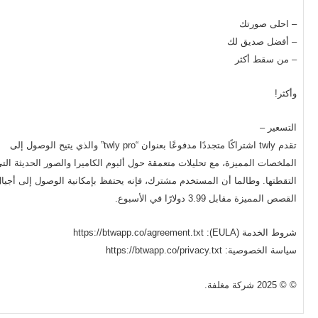
– احلى صورتك
– أفضل صديق لك
– من سقط أكثر
وأكثر!
التسعير –
تقدم twly اشتراكًا متجددًا مدفوعًا بعنوان “twly pro” والذي يتيح الوصول إلى
الملخصات المميزة، مع تحليلات متعمقة حول ألبوم الكاميرا والصور الحديثة الت
التقطتها. وطالما أن المستخدم مشترك، فإنه يحتفظ بإمكانية الوصول إلى أجيا
القصص المميزة مقابل 3.99 دولارًا في الأسبوع.
شروط الخدمة (EULA): https://btwapp.co/agreement.txt
سياسة الخصوصية: https://btwapp.co/privacy.txt
© © 2025 شركة مغلفة.