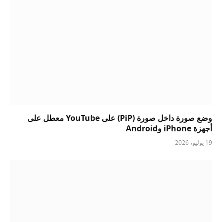
وضع صورة داخل صورة (PiP) على YouTube معطل على
أجهزة iPhone وAndroid
19 يوليو، 2026