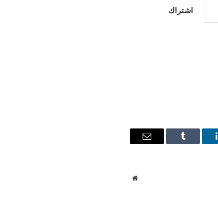
اشتراك
ينكدإن
Tumblr
البريد
الإلكتروني
موقع
الويب