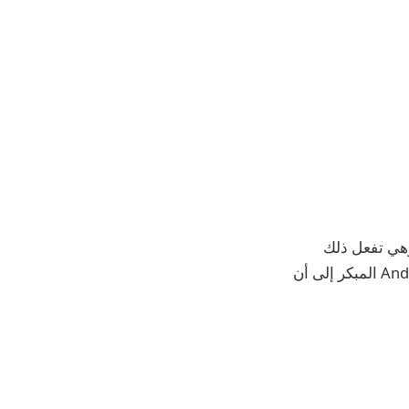
Goo أخيرًا بإغلاق إحدى فجوات الخصوصية الطويلة الأمد في Android، وهي تفعل ذلك
بطريقة منخفضة المستوى إلى حد ما. تشير الدلائل الجديدة من إصدار Android 17 Canary المبكر إلى أن