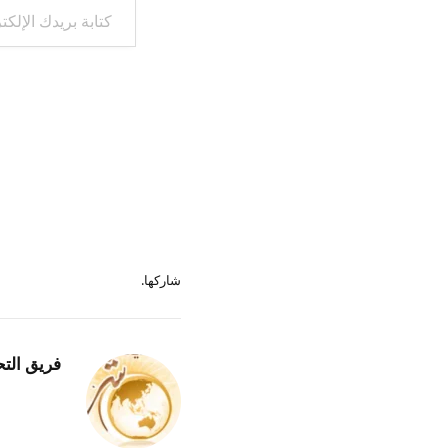
شاركها.
فريق التح