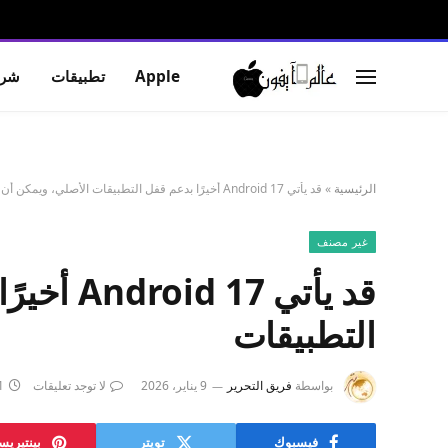
Apple
تطبيقات
شرو
الرئيسية
»
قد يأتي Android 17 أخيرًا بدعم قفل التطبيقات الأصلي، ويمكن أن يتجاوز مجرد قفل التطبيقات
غير مصنف
قد يأتي
التطبيقات
بواسطة
فريق التحرير
9 يناير، 2026
لا توجد تعليقات
1 دق
فيسبوك
تويتر
بينتيري