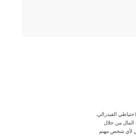
حتياطي الفيدرالي.
ب المال من خلال
حقيقي، بما في ذلك موسم Pro Football وPro Basketball! مثالي لأي شخص مهتم