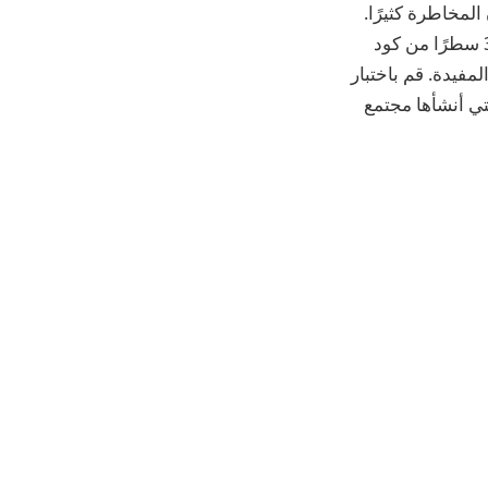
لمخاطرة كثيرًا.
الأدوات المتقدمة والوصول إلى واجهة برمجة التطبيقات (API) قم ببناء خوارزمية في 30 سطرًا من كود
ام وثائقنا المفيدة. قم باختبار
لتي أنشأها مجتمع