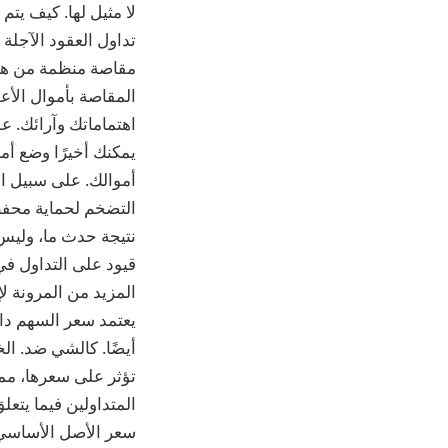
المقاصة بأموال الأع
يمكنك أخيرًا وضع أم
أموالك. على سبيل ال
التضخم لحماية محفظت
نتيجة حدث ما، وليس 
قيود على التداول في 
المزيد من المرونة ل
يعتمد سعر السهم دائ
أيضًا. كالشي ضد. ال
تؤثر على سعرها، مم
المتداولين فيما يتع