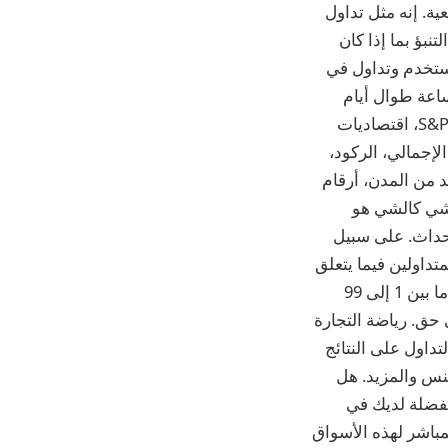
ية. إنه مثل تداول
نبؤ بما إذا كان
 إذا كنت على حق. انضم إلى أكثر من 10 مليون مستخدم وتداول في
ساعة طوال أيام
الأسبوع في أبسط وأسرع الأسواق المتاحة! الشؤون المالية اليومية S&P 500، Nasdaq 100، اقتصاديات
لية، التضخم (CPI)، الناتج المحلي الإجمالي، الركود،
د من المدن، أرقام
رقم 1 يضرب كيف يعمل كالشي كالشي هو
أحداث. على سبيل
تداولين فيما يتعلق
بفرص حدوث الحدث. تعتقد أن ذلك سيحدث، لذا تشتري عقودًا له. تتراوح تكلفة العقود ما بين 1 إلى 99
ى حق. رياضة التجارة
التداول اليومي؟ أحب الرياضة؟ الآن يمكنك الجمع بين كليهما. يتيح لك Kalshi التداول على النتائج
تنس والمزيد. هل
ل جميع الرياضات المفضلة لديك في
مباشر لهذه الأسواق