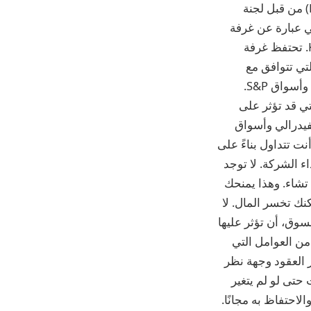
لا مثيل لها. كيف يتم تنظيم كالشي؟ يتم تنظيم Kalshi اتحاديًا كسوق عقود محددة (DCM) من قبل لجنة
جلة للسلع (CFTC). الشركة التابعة لشركة Kalshi، Kalshi Klear LLC، هي عبارة عن غرفة
مقاصة منظمة من هيئة تداول السلع الآجلة (CFTC) توفر خدمات المقاصة لشركة Kalshi. تحتفظ غرفة
تي تتوافق مع
اهتماماتك وآرائك. على سبيل المثال، إذا كنت تعتقد أن الركود قادم، قم بالركود التجاري وأسواق S&P.
تي قد تؤثر على
لفيدرالي وأسواق
ت تتداول بناءً على
 الشركة. لا توجد
 تشاء. وهذا يمنحك
نك تخسر المال. لا
سوق، أن تؤثر عليها
من العوامل التي
 العقود وجهة نظر
حتى لو لم يتغير
الأصل الأساسي. ما هو مقدار المال الذي أحتاجه للبدء؟ يمكنك فتح حساب Kalshi والاحتفاظ به مجانًا.