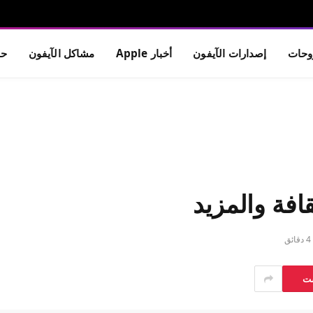
حات
إصدارات الآيفون
أخبار Apple
مشاكل الآيفون
حم
افة والمزيد
4 دقائق
ست