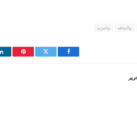
والثقافة
والمزيد
فيسبوك
تويتر
بينتيريست
ل
رير