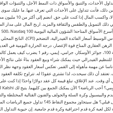
داول الأحداث، والتنبؤ، والأسواق ذات النمط الآجل، والتنبؤات الواقع
من ذلك، فأنت تتداول على الأحداث التي تعرف عنها. ما عليك سوى الت
حدث ما سيحدث أم لا، واكسب المال
ي ذلك التمويل والطقس والثقافة والمزيد. اربح المال على مدار ال
نفط خام غرب تكساس الوسيط أسعار الفائدة الفيدرا
الرهن العقاري المناخ قوة الإعصار، درجة الحرارة اليومية في العدي
الإعصار الثقافة لوحة 100، جوائز الأوسكار، جرامي، إيمي، 
للتنظيم الفيدرالي حيث يمكنك شراء وبيع العقود بناءً على نتائج ال
 ناسا عن مهمة مأهولة إلى القمر. تعكس أسعار العقود وجهة نظر الم
ي أي وقت. عند الإغلاق، تبلغ قيمة كل عقد دولارًا واحدًا إذا كنت عل
هل تحب 
قدم والبيسبول وكرة السلة والجولف والفنون القتالية المختلطة وال
ستتغلب بالتيمور على فيلي؟ هل سيتجاوز مجموع النقاط 45؟ تداو
 لكل لعبة كرة قدم احترافية وكرة قدم جامعية. إن حيوية التداول ال