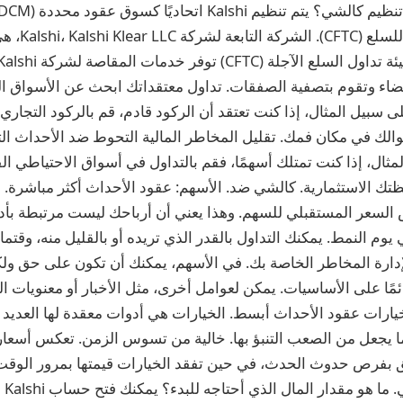
تداول العقود الآ
ضاء وتقوم بتصفية الصفقات. تداول معتقداتك ابحث عن الأسواق ال
والك في مكان فمك. تقليل المخاطر المالية التحوط ضد الأحداث ال
مثال، إذا كنت تمتلك أسهمًا، فقم بالتداول في أسواق الاحتياطي ا
ك الاستثمارية. كالشي ضد. الأسهم: عقود الأحداث أكثر مباشرة. أن
السعر المستقبلي للسهم. وهذا يعني أن أرباحك ليست مرتبطة بأداء
يوم النمط. يمكنك التداول بالقدر الذي تريده أو بالقليل منه، وقتما
إدارة المخاطر الخاصة بك. في الأسهم، يمكنك أن تكون على حق ولك
مًا على الأساسيات. يمكن لعوامل أخرى، مثل الأخبار أو معنويات ال
خيارات عقود الأحداث أبسط. الخيارات هي أدوات معقدة لها العديد 
ا يجعل من الصعب التنبؤ بها. خالية من تسوس الزمن. تعكس أسعار
لق بفرص حدوث الحدث، في حين تفقد الخيارات قيمتها بمرور الوقت 
سعر 