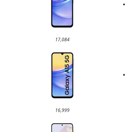
17,084
16,999