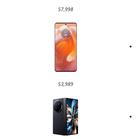
57,998
53,989