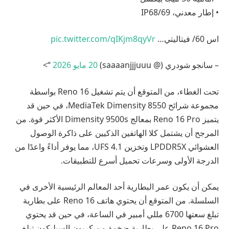
• إطار معدني، IP68/69
اس 60/ فيتاليتي…
pic.twitter.com/qIKjm8qyVr
– سانجو شودري (@ saaaanjjjuuu)
20 مايو 2026
“>
تحت الغطاء، من المتوقع أن يتم تشغيل Reno 16 بواسطة
مجموعة شرائح MediaTek Dimensity 8550، في حين قد
يتميز Reno 16 Pro بمعالج Dimensity 9500s الأكثر قوة. من
المرجح أن يشتمل كلا الهاتفين الذكيين على ذاكرة الوصول
العشوائي LPDDR5X وتخزين UFS 4.1، مما يوفر أداءً واعدًا من
الدرجة الأولى وسرعات تحميل أسرع للتطبيقات.
يمكن أن يكون عمر البطارية أحد المعالم الرئيسية الأخرى في
السلسلة. من المتوقع أن يحتوي هاتف Reno 16 على بطارية
تبلغ سعتها 6700 مللي أمبير في الساعة، في حين قد يحتوي
Reno 16 Pro على بطارية ضخمة من كربون السيليكون تبلغ