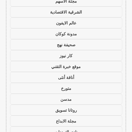
مجلة الاسهم
الشرقية الاقتصادية
عالم الايفون
مدونة كوكان
صحيفة نهج
كار نيوز
موقع خبرة التقني
أناقة أنثى
متورخ
مدسن
روتانا تسويق
مجلة الابداع
نادي الترددات