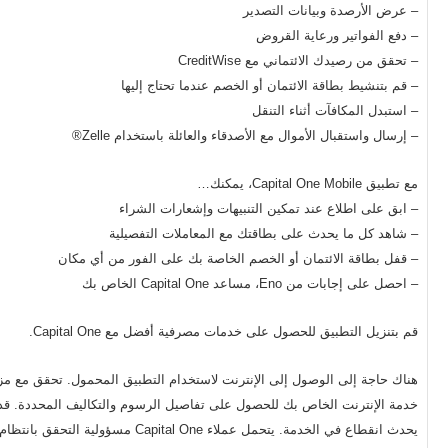
– عرض الأرصدة وبيانات التصدير
– دفع الفواتير ورعاية القروض
– تحقق من رصيدك الائتماني مع CreditWise
– قم بتنشيط بطاقة الائتمان أو الخصم عندما تحتاج إليها
– استبدل المكافآت أثناء التنقل
– إرسال واستقبال الأموال مع الأصدقاء والعائلة باستخدام Zelle®
مع تطبيق Capital One Mobile، يمكنك…
– ابق على اطلاع عند تمكين التنبيهات وإشعارات الشراء
– شاهد كل ما يحدث على بطاقتك مع المعاملات التفصيلية
– قفل بطاقة الائتمان أو الخصم الخاصة بك على الفور من أي مكان
– احصل على إجابات من Eno، مساعد Capital One الخاص بك
قم بتنزيل التطبيق للحصول على خدمات مصرفية أفضل مع Capital One.
هناك حاجة إلى الوصول إلى الإنترنت لاستخدام التطبيق المحمول. تحقق مع مز
خدمة الإنترنت الخاص بك للحصول على تفاصيل الرسوم والتكاليف المحددة. قد
يحدث انقطاع في الخدمة. يتحمل عملاء Capital One مسؤولية التحقق بانتظام