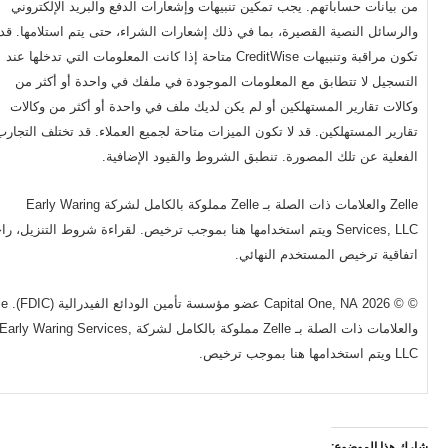
من بيانات حساباتهم. يجب تمكين تنبيهات وإشعارات الدفع والبريد الإلكتروني
والرسائل النصية القصيرة، بما في ذلك إشعارات الشراء، حتى يتم استلامها. قد 
تكون مراقبة وتنبيهات CreditWise متاحة إذا كانت المعلومات التي تدخلها عند
التسجيل لا تتطابق مع المعلومات الموجودة في ملفك في واحدة أو أكثر من
وكالات تقارير المستهلكين أو لم يكن لديك ملف في واحدة أو أكثر من وكالات
تقارير المستهلكين. قد لا تكون الميزات متاحة لجميع العملاء. قد تختلف التجارب
الفعلية عن تلك المصورة. تنطبق الشروط والقيود الإضافية.
Zelle والعلامات ذات الصلة بـ Zelle مملوكة بالكامل لشركة Early Waring
Services, LLC ويتم استخدامها هنا بموجب ترخيص. لقراءة شروط التنزيل، را
اتفاقية ترخيص المستخدم النهائي.
© © 2026 ital One, NA
والعلامات ذات الصلة بـ Zelle مملوكة بالكامل لشركة Early Waring Services,
LLC ويتم استخدامها هنا بموجب ترخيص.
شارك هذا الموضوع: