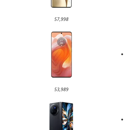
57,998
53,989