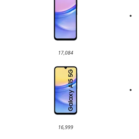
17,084
16,999