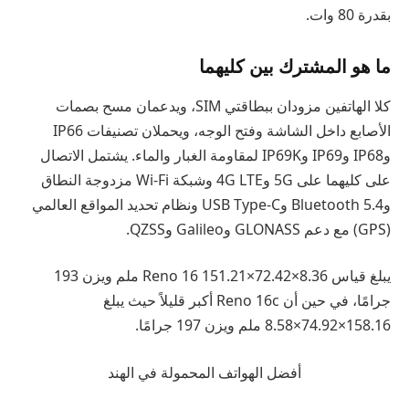
بقدرة 80 وات.
ما هو المشترك بين كليهما
كلا الهاتفين مزودان ببطاقتي SIM، ويدعمان مسح بصمات
الأصابع داخل الشاشة وفتح الوجه، ويحملان تصنيفات IP66
وIP68 وIP69 وIP69K لمقاومة الغبار والماء. يشتمل الاتصال
على كليهما على 5G و4G LTE وشبكة Wi-Fi مزدوجة النطاق
وBluetooth 5.4 وUSB Type-C ونظام تحديد المواقع العالمي
(GPS) مع دعم GLONASS وGalileo وQZSS.
يبلغ قياس Reno 16 151.21×72.42×8.36 ملم ويزن 193
جرامًا، في حين أن Reno 16c أكبر قليلاً حيث يبلغ
158.16×74.92×8.58 ملم ويزن 197 جرامًا.
أفضل الهواتف المحمولة في الهند