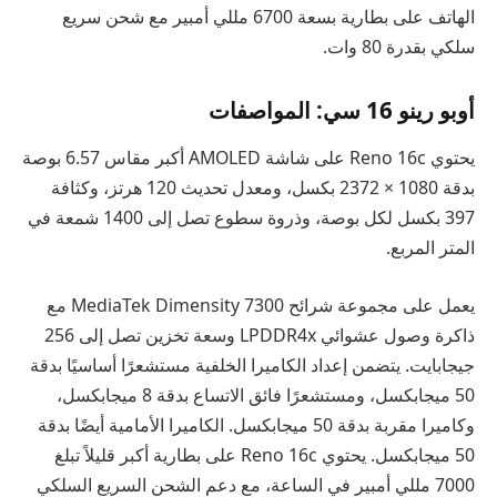
الهاتف على بطارية بسعة 6700 مللي أمبير مع شحن سريع
سلكي بقدرة 80 وات.
أوبو رينو 16 سي: المواصفات
يحتوي Reno 16c على شاشة AMOLED أكبر مقاس 6.57 بوصة
بدقة 1080 × 2372 بكسل، ومعدل تحديث 120 هرتز، وكثافة
397 بكسل لكل بوصة، وذروة سطوع تصل إلى 1400 شمعة في
المتر المربع.
يعمل على مجموعة شرائح MediaTek Dimensity 7300 مع
ذاكرة وصول عشوائي LPDDR4x وسعة تخزين تصل إلى 256
جيجابايت. يتضمن إعداد الكاميرا الخلفية مستشعرًا أساسيًا بدقة
50 ميجابكسل، ومستشعرًا فائق الاتساع بدقة 8 ميجابكسل،
وكاميرا مقربة بدقة 50 ميجابكسل. الكاميرا الأمامية أيضًا بدقة
50 ميجابكسل. يحتوي Reno 16c على بطارية أكبر قليلاً تبلغ
7000 مللي أمبير في الساعة، مع دعم الشحن السريع السلكي