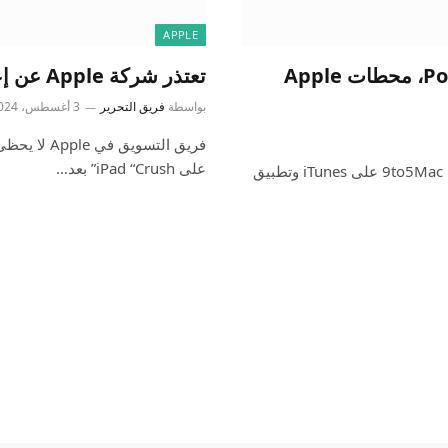
APPLE
5 سبتمبر 2024 – إعلان تشويقي لـ Powerbeats، محطات Apple
تعتذر شركة Apple عن إعلان “المستضعفين” الجديد بعد تزايد الجدل
بواسطة
فريق التحرير
3 أغسطس، 2024
فريق التسو
على iPad “Crush” بعد…
استمع إلى ملخص لأهم أخبار اليوم من 9to5Mac. يتوفر 9to5Mac Daily على iTunes وتطبيق