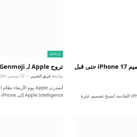
APPLE
يسخر إعلان Google Cringeworthy من تصميم iPhone 17 حتى قبل
تروج Apple لـ Genmoji في إعلان iPhone الجديد الممتع رقم 16
بواسطة
فريق التحرير
12 ديسمبر، 2024
Apple Intelligence إلى iPhone وiPad، بما…
يسخر إعلان جديد لـ Google Pixel 9 Pro في تشكيلة iPhone 17 القادمة لنسخ تصميم عثرة