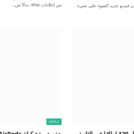
من إعلانات Mac، بدءًا من…
، ويسلط إعلان فيديو جديد الضوء على شيء
APPLE
تسلط Apple الضوء على الحركة البطيئة بمعدل 120 إطارًا في الثانية
هذه هي تشكيلة AirPods الجديدة بعد إعلان AirPods 4