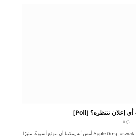
0
كشف نائب رئيس التسويق لشركة Apple Greg Joswiak أمس أنه يمكننا أن نتوقع أسبوعًا مثيرًا