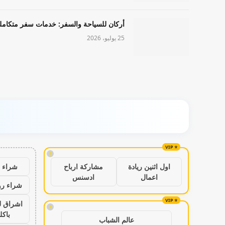
أركان للسياحة والسفر: خدمات سفر متكامل
25 يوليو، 2026
!
شراء ب
اول اثنين ريادة
مشاركة ارباح
اعمال
ادسنس
شراء رو
اشراق ل
!
باكل
عالم الشباب