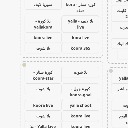
كورة ستار - kora
سوريا لايف
كلينك
star
2
يلا لايف - yalla
يلا كورة -
لعرب
live
yallakora
kooralive
kora live
ك لينك
koora 365
يلا شوت
!
!
يلا شوت
كورة ستار -
koora-star
yall
مباشر
كورة جول -
يلا شوت
koora-goal
وت
yalla shoot
koora live
اليوم
koora live
يلا شوت
ر
koora live
Yalla Live - يلا