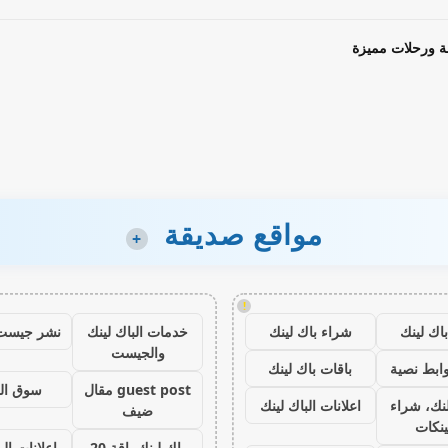
ة ورحلات مميزة
مواقع صديقة
+
!
اك لينك
شراء باك لينك
خدمات الباك لينك
نشر جيست
والجيست
ابط نصية
باقات باك لينك
guest post مقال
سوق ال
نك، شراء
اعلانات الباك لينك
ضيف
ينكات
باك لينك باقة 20
اعلانات الب