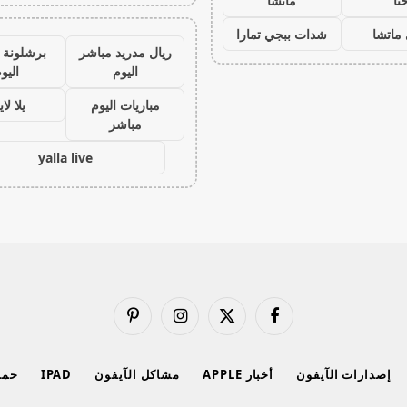
نا
ماتشا
ماتشا
شدات ببجي تمارا
ريال مدريد مباشر
برشلونة 
اليوم
اليو
مباريات اليوم
يلا لا
مباشر
yalla live
فيسبوك
X
الانستغرام
بينتيريست
(Twitter)
إصدارات الآيفون
أخبار APPLE
مشاكل الآيفون
IPAD
حماي