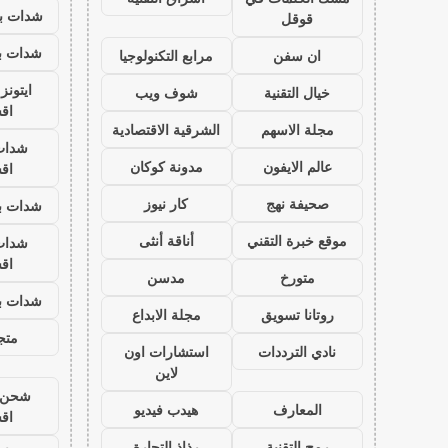
شدات بب
قوقل
شدات بب
ان سفن
مرابع التكنولوجيا
ايتون
خيال التقنية
شوف ويب
اق
مجلة الاسهم
الشرقية الاقتصادية
شدات
عالم الايفون
مدونة كوكان
اق
صحيفة نهج
كار نيوز
شدات بب
موقع خبرة التقني
أناقة أنثى
شدات
اق
متورخ
مدسن
شدات بب
روتانا تسويق
مجلة الابداع
متجر
نادي الترددات
استشارات اون
لاين
شحن ي
المعارف
هيدب فيديو
اق
رمح التقنية
رذاذ التجارة