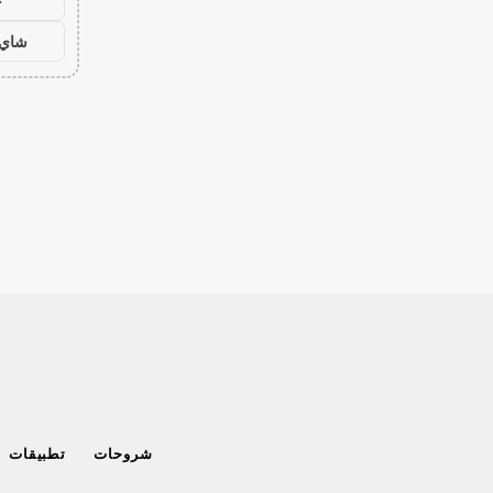
ح
شاي 
شروحات
تطبيقات