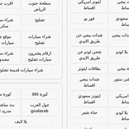
 ببجي
ايتونز امريكي
سطحة جنوب
اقرب س
ساط
اقساط
الرياض
ز سعودي
فور يو
تشليح
شراء سي
ساط
سكرا
ات ببجي
شدات ببجي عن
شراء سيارات
موقع ش
طريق الايدي
تشليح
سيارات 
لا لودو
شحن لودو عن
ارقام يشترون
شراء سي
طريق الايدي
سيارات تشليح
مصدو
 ببجي
بطاقات ايتونز
شراء سيارات قديمة تشليح
يشن ستور
شدات ببجي
اقساط
كورة 365
كورة س
 امريكي
ايتونز سعودي
ساط
اقساط
جول العرب
بث مباشر
goalarab
مدريد ا
لا لودو
حناء شعر
ساط
يلا لايف