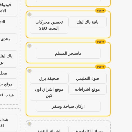
فودواف
الات
!
الت
باقة باك لينك
تحسين محركات
البحث SEO
منتدى 
!
ماسنجر المسلم
باك لين
بو
!
مجلة
ضوء التعليمي
صحيفة برق
موقع حال
موقع اشراقات
موقع اشراق اون
هيدب فن
لاين
اركان سياحة وسفر
شدات
!
اق
مسك الكلمات في
اشراق التقنية