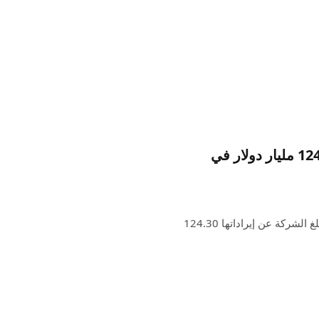
تقارير Apple Record Q1 2025 أرباح مع 124.30 مليار دولار في
أصدرت شركة Apple تقرير أرباحها في السنة المالية 2025. تبلغ الشركة عن إيراداتها 124.30