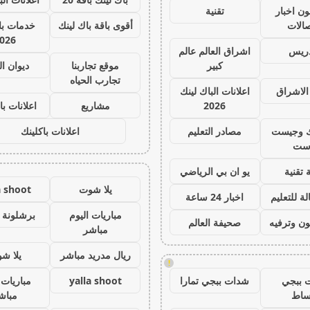
ون اخبار
تقنية
صالات
أقوى باقة باك لينك
خدمات با 
026
دريس
اشراق العالم عالم
كبير
موقع تجاربنا
ديوان ا
تجارب الحياه
الاشراق
اعلانات الباك لينك
2026
مشاريع
اعلانات با
ك وجيست
مصادر التعليم
اعلانات باكلينك
ست
 تقنية
يو ان بي الرياضي
يلا شوت
a shoot
ة للتعليم
اخبار 24 ساعة
مباريات اليوم
برشلونة 
ون وترفيه
صحيفة العالم
مباشر
ريال مدريد مباشر
يلا ش
!
 ببجي
شدات ببجي تمارا
yalla shoot
مباريات 
ساط
مباش