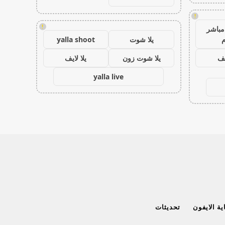
!
!
مباشر
م
يلا شوت
yalla shoot
يف
يلا شوت زون
يلا لايف
yalla live
ة الايفون
تحديثات