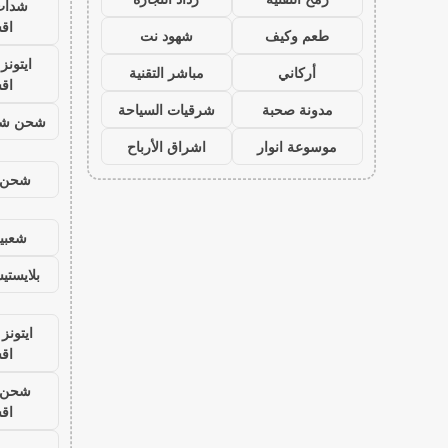
شدات
اق
طعم وكيف
شهود نت
ايتون
أركاني
مباشر التقنية
اق
مدونة صحبة
شرقيات السياحة
شحن شد
موسوعة انوار
اشراق الأرباح
شحن ي
شعبية
بلايست
ايتونز
اق
شحن ي
اق