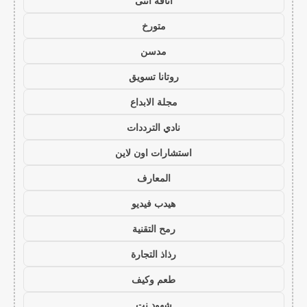
أناقة أنثى
متورخ
مدسن
روتانا تسويق
مجلة الابداع
نادي الترددات
استشارات اون لاين
المعارف
هيدب فيديو
رمح التقنية
رذاذ التجارة
طعم وكيف
شهود نت