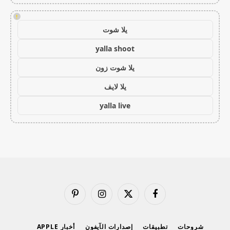
!
يلا شوت
yalla shoot
يلا شوت زون
يلا لايف
yalla live
فيسبوك
X
الانستغرام
بينتيريست
(Twitter)
شروحات
تطبيقات
إصدارات الآيفون
أخبار APPLE