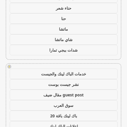
حناء شعر
حنا
ماتشا
شاي ماتشا
شدات ببجي تمارا
!
خدمات الباك لينك والجيست
نشر جيست بوست
guest post مقال ضيف
سوق العرب
باك لينك باقة 20
اعلانات الباك لينك